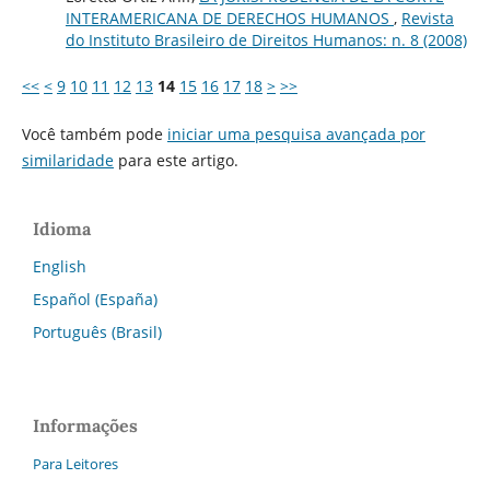
INTERAMERICANA DE DERECHOS HUMANOS
,
Revista
do Instituto Brasileiro de Direitos Humanos: n. 8 (2008)
<<
<
9
10
11
12
13
14
15
16
17
18
>
>>
Você também pode
iniciar uma pesquisa avançada por
similaridade
para este artigo.
Idioma
English
Español (España)
Português (Brasil)
Informações
Para Leitores