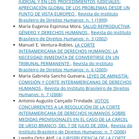
JUDICIAL Y EN LOS PROCEDIMIENTOS JUDICIALES:
APRECIACIÓN GLOBAL DE LOS PROBLEMAS DESDE UN
PUNTO DE VISTA EUROPEO
,
Revista do Instituto
Brasileiro de Direitos Humanos: n. 1 (1999)
María Eugenia Espinosa Mora,
SALUD REPRODUCTIVA,
GÉNERO Y DERECHOS HUMANOS
,
Revista do Instituto
Brasileiro de Direitos Humanos: n. 3 (2002)
Manuel E. Ventura-Robles,
LA CORTE
INTERAMERICANA DE DERECHOS HUMANOS: LA
NECESIDAD INMEDIATA DE CONVERTIRSE EN UN
TRIBUNAL PERMANENTE
,
Revista do Instituto
Brasileiro de Direitos Humanos: n. 6 (2005)
María Gabriela Sancho Guevara,
LEYES DE AMNISTÍA:
COMISIÓN Y CORTE INTERAMERICANAS DE DERECHOS
HUMANOS
,
Revista do Instituto Brasileiro de Direitos
Humanos: n. 7 (2006)
Antonio Augusto Cançado Trindade,
VOTOS
CONCURRENTES A LA RESOLUCIÓN DE LA CORTE
INTERAMERICANA DE DERECHOS HUMANOS SOBRE
MEDIDAS PROVISIONALES EN EL CASO DE LA CÁRCEL
DE URSO BRANCO, DEL 7 DE JULIO DE 2004
,
Revista do
Instituto Brasileiro de Direitos Humanos: n. 7 (2006)
Loretta Ortiz Ahlf,
LA JURISPRUDENCIA DE LA CORTE