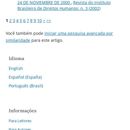
24 DE NOVIEMBRE DE 2000
,
Revista do Instituto
Brasileiro de Direitos Humanos: n. 3 (2002)
1
2
3
4
5
6
7
8
9
10
>
>>
Você também pode
iniciar uma pesquisa avançada por
similaridade
para este artigo.
Idioma
English
Español (España)
Português (Brasil)
Informações
Para Leitores
Para Autores