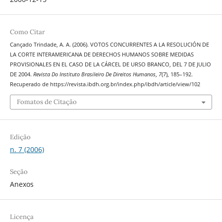
Como Citar
Cançado Trindade, A. A. (2006). VOTOS CONCURRENTES A LA RESOLUCIÓN DE
LA CORTE INTERAMERICANA DE DERECHOS HUMANOS SOBRE MEDIDAS
PROVISIONALES EN EL CASO DE LA CÁRCEL DE URSO BRANCO, DEL 7 DE JULIO
DE 2004.
Revista Do Instituto Brasileiro De Direitos Humanos
,
7
(7), 185–192.
Recuperado de https://revista.ibdh.org.br/index.php/ibdh/article/view/102
Fomatos de Citação
Edição
n. 7 (2006)
Seção
Anexos
Licença