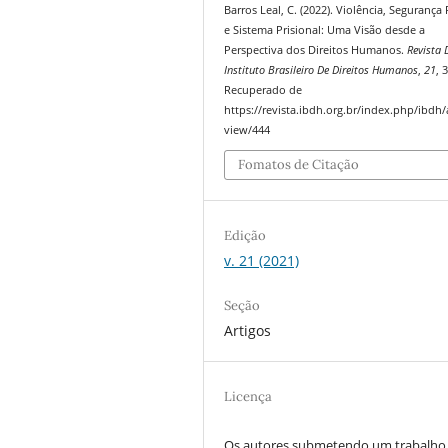
Barros Leal, C. (2022). Violência, Segurança
e Sistema Prisional: Uma Visão desde a
Perspectiva dos Direitos Humanos.
Revista 
Instituto Brasileiro De Direitos Humanos
,
21
, 
Recuperado de
https://revista.ibdh.org.br/index.php/ibdh/a
view/444
Fomatos de Citação
Edição
v. 21 (2021)
Seção
Artigos
Licença
Os autores submetendo um trabalho