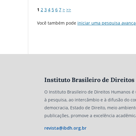
1
2
3
4
5
6
7
>
>>
Você também pode
iniciar uma pesquisa avança
Instituto Brasileiro de Direit
O Instituto Brasileiro de Direitos Humanos é
à pesquisa, ao intercâmbio e à difusão do co
democracia, Estado de Direito, meio ambient
publicações, promove a excelência acadêmic
revista@ibdh.org.br