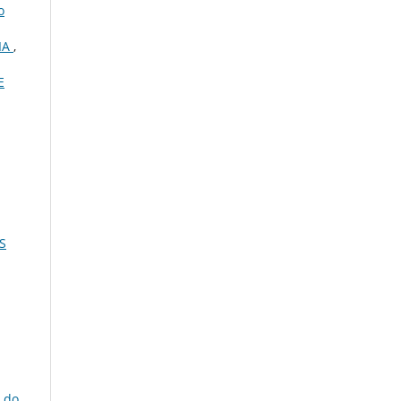
o
IA
,
E
S
a do