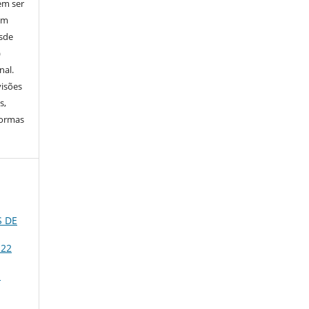
em ser
em
esde
)
nal.
visões
s,
normas
S DE
 22
S