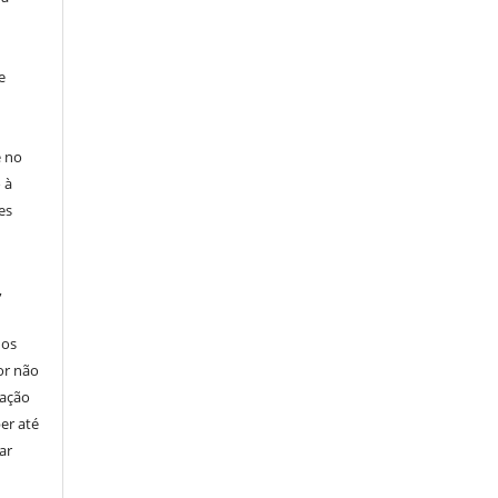
e
e no
 à
es
,
nos
or não
cação
er até
ar