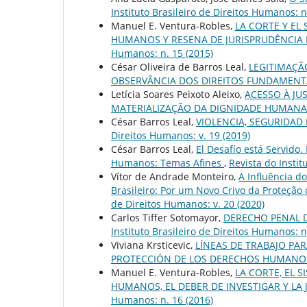
Instituto Brasileiro de Direitos Humanos: n
Manuel E. Ventura-Robles,
LA CORTE Y EL
HUMANOS Y RESENA DE JURISPRUDÊNCIA
Humanos: n. 15 (2015)
César Oliveira de Barros Leal,
LEGITIMAÇÃ
OBSERVÂNCIA DOS DIREITOS FUNDAMENT
Letícia Soares Peixoto Aleixo,
ACESSO À JU
MATERIALIZAÇÃO DA DIGNIDADE HUMAN
César Barros Leal,
VIOLENCIA, SEGURIDAD 
Direitos Humanos: v. 19 (2019)
César Barros Leal,
El Desafío está Servido.
Humanos: Temas Afines
,
Revista do Instit
Vítor de Andrade Monteiro,
A Influência d
Brasileiro: Por um Novo Crivo da Proteção d
de Direitos Humanos: v. 20 (2020)
Carlos Tiffer Sotomayor,
DERECHO PENAL 
Instituto Brasileiro de Direitos Humanos: n
Viviana Krsticevic,
LÍNEAS DE TRABAJO PA
PROTECCIÓN DE LOS DERECHOS HUMAN
Manuel E. Ventura-Robles,
LA CORTE, EL 
HUMANOS, EL DEBER DE INVESTIGAR Y LA 
Humanos: n. 16 (2016)