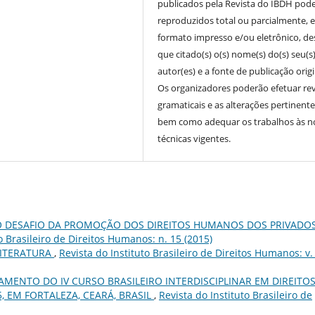
publicados pela Revista do IBDH pod
reproduzidos total ou parcialmente, 
formato impresso e/ou eletrônico, d
que citado(s) o(s) nome(s) do(s) seu(s
autor(es) e a fonte de publicação origi
Os organizadores poderão efetuar re
gramaticais e as alterações pertinente
bem como adequar os trabalhos às 
técnicas vigentes.
O DESAFIO DA PROMOÇÃO DOS DIREITOS HUMANOS DOS PRIVADO
o Brasileiro de Direitos Humanos: n. 15 (2015)
LITERATURA
,
Revista do Instituto Brasileiro de Direitos Humanos: v.
ENTO DO IV CURSO BRASILEIRO INTERDISCIPLINAR EM DIREITO
, EM FORTALEZA, CEARÁ, BRASIL
,
Revista do Instituto Brasileiro de