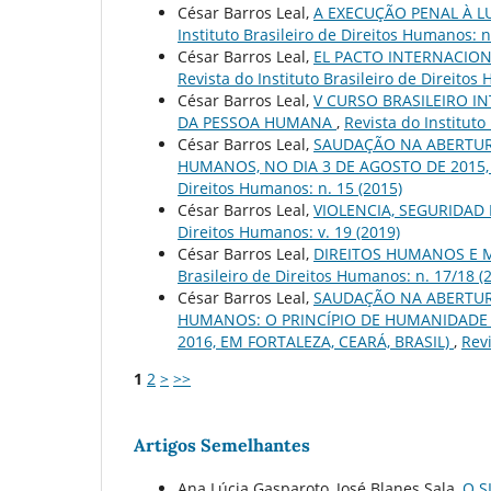
César Barros Leal,
A EXECUÇÃO PENAL A
Instituto Brasileiro de Direitos Humanos: n
César Barros Leal,
EL PACTO INTERNACION
Revista do Instituto Brasileiro de Direitos
César Barros Leal,
V CURSO BRASILEIRO I
DA PESSOA HUMANA
,
Revista do Instituto
César Barros Leal,
SAUDAÇÃO NA ABERTURA
HUMANOS, NO DIA 3 DE AGOSTO DE 2015,
Direitos Humanos: n. 15 (2015)
César Barros Leal,
VIOLENCIA, SEGURIDAD 
Direitos Humanos: v. 19 (2019)
César Barros Leal,
DIREITOS HUMANOS E 
Brasileiro de Direitos Humanos: n. 17/18 (
César Barros Leal,
SAUDAÇÃO NA ABERTURA
HUMANOS: O PRINCÍPIO DE HUMANIDADE 
2016, EM FORTALEZA, CEARÁ, BRASIL)
,
Revi
1
2
>
>>
Artigos Semelhantes
Ana Lúcia Gasparoto, José Blanes Sala,
O S