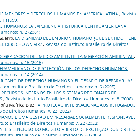
DE MENORES Y DERECHOS HUMANOS EN AMÉRICA LATINA
,
Revist
. 1 (1999)
OS HUMANOS: LA EXPERIENCIA HISTÓRICA CENTROAMERICANA
,
 Humanos: n. 2 (2001)
 Guerro,
LA DIGNIDAD DEL EMBRION HUMANO ¿QUÉ SENTIDO TIEN
L DERECHO A VIVIR?
,
Revista do Instituto Brasileiro de Direitos
DEGRADACION DEL MEDIO AMBIENTE: LA MIGRACIÓN AMBIENTAL
,
 Humanos: n. 15 (2015)
NTERAMERICANO DE PROTECCIÓN DE LOS DERECHOS HUMANOS
,
 Humanos: n. 14 (2014)
ERICANO DE DERECHOS HUMANOS Y EL DESAFIO DE REPARAR LAS
ta do Instituto Brasileiro de Direitos Humanos: n. 6 (2005)
 RECURSOS INTERNOS EN LOS SISTEMAS REGIONALES DE
OS
,
Revista do Instituto Brasileiro de Direitos Humanos: n. 8 (2008)
ofia Mafrica Biazi,
A PROTEÇÃO INTERNACIONAL AOS REFUGIADOS
ro de Direitos Humanos: v. 22 (2022)
MANOS E UMA GESTÃO EMPRESARIAL SOCIALMENTE RESPONSÁVEL
ituto Brasileiro de Direitos Humanos: v. 22 (2022)
TE SILENCIOSO DO MODELO ABERTO DE PROTEÇÃO DOS DIREITO
stituto Brasileiro de Direitos Humanos: n. 6 (2005)