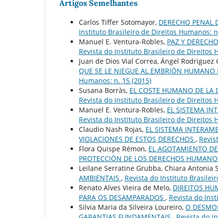
Artigos Semelhantes
Carlos Tiffer Sotomayor,
DERECHO PENAL 
Instituto Brasileiro de Direitos Humanos: n
Manuel E. Ventura-Robles,
PAZ Y DERECH
Revista do Instituto Brasileiro de Direitos
Juan de Dios Vial Correa, Ángel Rodriguez
QUE SE LE NIEGUE AL EMBRIÓN HUMANO E
Humanos: n. 15 (2015)
Susana Borràs,
EL COSTE HUMANO DE LA 
Revista do Instituto Brasileiro de Direitos
Manuel E. Ventura-Robles,
EL SISTEMA I
Revista do Instituto Brasileiro de Direitos
Claudio Nash Rojas,
EL SISTEMA INTERAM
VIOLACIONES DE ESTOS DERECHOS
,
Revis
Flora Quispe Rémon,
EL AGOTAMIENTO DE
PROTECCIÓN DE LOS DERECHOS HUMAN
Leilane Serratine Grubba, Chiara Antonia S
AMBIENTAIS
,
Revista do Instituto Brasilei
Renato Alves Vieira de Melo,
DIREITOS HU
PARA OS DESAMPARADOS
,
Revista do Inst
Silvia Maria da Silveira Loureiro,
O DESMON
GARANTIAS FUNDAMENTAIS
,
Revista do In