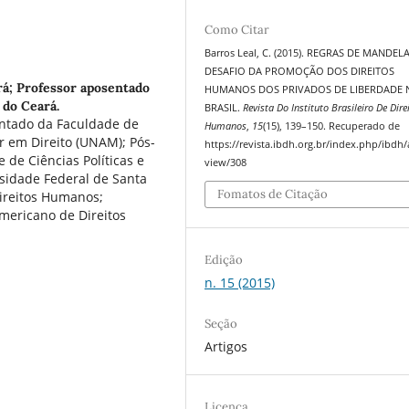
Como Citar
Barros Leal, C. (2015). REGRAS DE MANDELA
DESAFIO DA PROMOÇÃO DOS DIREITOS
rá; Professor aposentado
HUMANOS DOS PRIVADOS DE LIBERDADE 
 do Ceará.
BRASIL.
Revista Do Instituto Brasileiro De Dire
entado da Faculdade de
Humanos
,
15
(15), 139–150. Recuperado de
r em Direito (UNAM); Pós-
https://revista.ibdh.org.br/index.php/ibdh/a
de Ciências Políticas e
view/308
rsidade Federal de Santa
Fomatos de Citação
Direitos Humanos;
mericano de Direitos
Edição
n. 15 (2015)
Seção
Artigos
Licença