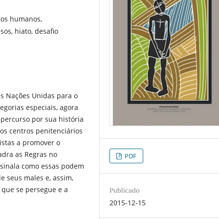
tos humanos,
os, hiato, desafio
as Nações Unidas para o
egorias especiais, agora
percurso por sua história
os centros penitenciários
istas a promover o
adra as Regras no
PDF
assinala como essas podem
de seus males e, assim,
o que se persegue e a
Publicado
2015-12-15