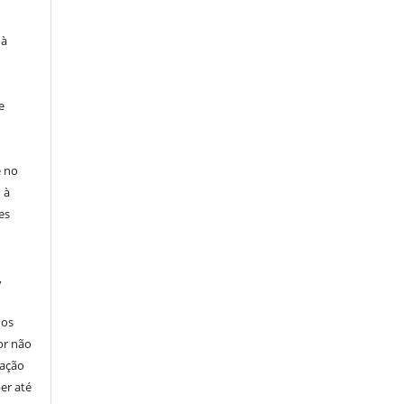
 à
e
e no
 à
es
,
nos
or não
cação
er até