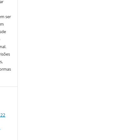
ar
em ser
em
esde
)
nal.
visões
s,
normas
 22
S