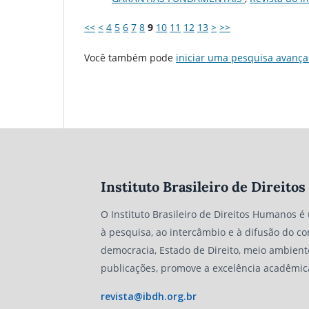
<<
<
4
5
6
7
8
9
10
11
12
13
>
>>
Você também pode
iniciar uma pesquisa avança
Instituto Brasileiro de Direit
O Instituto Brasileiro de Direitos Humanos é
à pesquisa, ao intercâmbio e à difusão do co
democracia, Estado de Direito, meio ambient
publicações, promove a excelência acadêmic
revista@ibdh.org.br