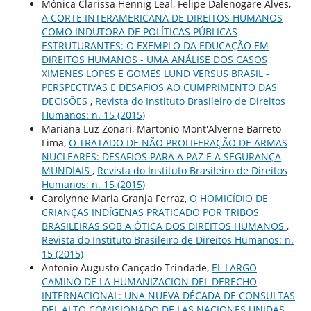
Mônica Clarissa Hennig Leal, Felipe Dalenogare Alves,
A CORTE INTERAMERICANA DE DIREITOS HUMANOS
COMO INDUTORA DE POLÍTICAS PÚBLICAS
ESTRUTURANTES: O EXEMPLO DA EDUCAÇÃO EM
DIREITOS HUMANOS - UMA ANÁLISE DOS CASOS
XIMENES LOPES E GOMES LUND VERSUS BRASIL -
PERSPECTIVAS E DESAFIOS AO CUMPRIMENTO DAS
DECISÕES
,
Revista do Instituto Brasileiro de Direitos
Humanos: n. 15 (2015)
Mariana Luz Zonari, Martonio Mont'Alverne Barreto
Lima,
O TRATADO DE NÃO PROLIFERAÇÃO DE ARMAS
NUCLEARES: DESAFIOS PARA A PAZ E A SEGURANÇA
MUNDIAIS
,
Revista do Instituto Brasileiro de Direitos
Humanos: n. 15 (2015)
Carolynne Maria Granja Ferraz,
O HOMICÍDIO DE
CRIANÇAS INDÍGENAS PRATICADO POR TRIBOS
BRASILEIRAS SOB A ÓTICA DOS DIREITOS HUMANOS
,
Revista do Instituto Brasileiro de Direitos Humanos: n.
15 (2015)
Antonio Augusto Cançado Trindade,
EL LARGO
CAMINO DE LA HUMANIZACION DEL DERECHO
INTERNACIONAL: UNA NUEVA DÉCADA DE CONSULTAS
DEL ALTO COMISIONADO DE LAS NACIONES UNIDAS