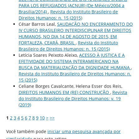
PARA LOS REFUGIADOS (ACNUR) (De México/2004 a
Brasilia/2014)
,
Revista do Instituto Brasileiro de
Direitos Humanos: n. 15 (2015)
César Barros Leal,
SAUDAÇÃO NO ENCERRAMENTO DO
IV CURSO BRASILEIRO INTERDISCIPLINAR EM DIREITOS
HUMANOS, NO DIA 14 DE AGOSTO DE 2015, EM
FORTALEZA, CEARÁ, BRASIL
,
Revista do Instituto
Brasileiro de Direitos Humanos: n. 15 (2015)
Letícia Soares Peixoto Aleixo,
ACESSO À JUSTIÇA E A
EFETIVIDADE DO SISTEMA INTERAMERICANO NA
BUSCA DA MATERIALIZAÇÃO DA DIGNIDADE HUMANA
,
Revista do Instituto Brasileiro de Direitos Humanos: n.
15 (2015)
Celiane Borges Cavalcante, Helena Esser dos Reis,
DIREITOS HUMANOS EM (RE) CONSTRUÇÃO
,
Revista
do Instituto Brasileiro de Direitos Humanos: v. 19
(2019)
1
2
3
4
5
6
7
8
9
10
>
>>
Você também pode
iniciar uma pesquisa avançada por
similaridade
para este artigo.