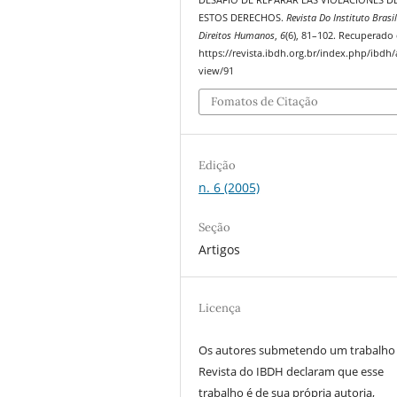
ESTOS DERECHOS.
Revista Do Instituto Brasi
Direitos Humanos
,
6
(6), 81–102. Recuperado
https://revista.ibdh.org.br/index.php/ibdh/a
view/91
Fomatos de Citação
Edição
n. 6 (2005)
Seção
Artigos
Licença
Os autores submetendo um trabalho
Revista do IBDH declaram que esse
trabalho é de sua própria autoria,