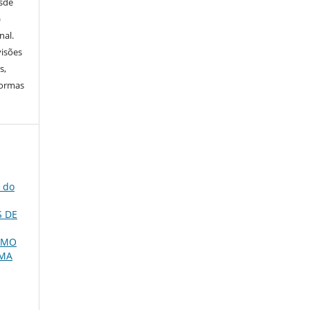
esde
)
nal.
visões
s,
normas
a do
S DE
OMO
UMA