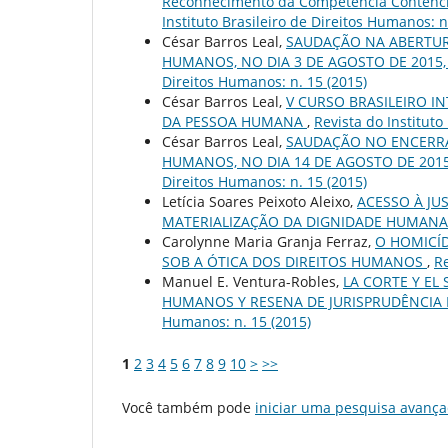
Reconhecimento da Competência Contenci
Instituto Brasileiro de Direitos Humanos: n
César Barros Leal,
SAUDAÇÃO NA ABERTURA
HUMANOS, NO DIA 3 DE AGOSTO DE 2015,
Direitos Humanos: n. 15 (2015)
César Barros Leal,
V CURSO BRASILEIRO I
DA PESSOA HUMANA
,
Revista do Instituto
César Barros Leal,
SAUDAÇÃO NO ENCERRAM
HUMANOS, NO DIA 14 DE AGOSTO DE 2015
Direitos Humanos: n. 15 (2015)
Letícia Soares Peixoto Aleixo,
ACESSO À JU
MATERIALIZAÇÃO DA DIGNIDADE HUMAN
Carolynne Maria Granja Ferraz,
O HOMICÍD
SOB A ÓTICA DOS DIREITOS HUMANOS
,
Re
Manuel E. Ventura-Robles,
LA CORTE Y EL
HUMANOS Y RESENA DE JURISPRUDÊNCIA
Humanos: n. 15 (2015)
1
2
3
4
5
6
7
8
9
10
>
>>
Você também pode
iniciar uma pesquisa avança