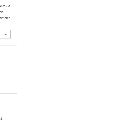
leiro De
 de
rticle/
 à