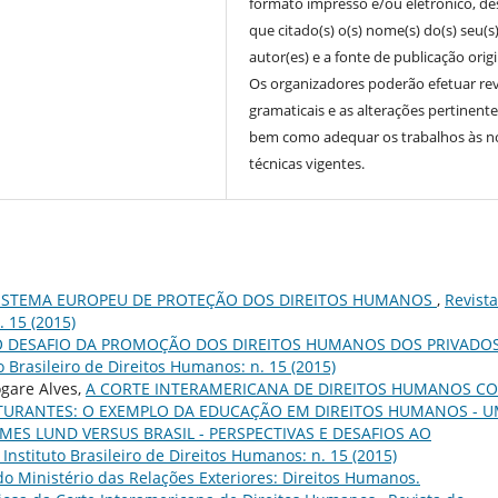
formato impresso e/ou eletrônico, d
que citado(s) o(s) nome(s) do(s) seu(s
autor(es) e a fonte de publicação origi
Os organizadores poderão efetuar re
gramaticais e as alterações pertinente
bem como adequar os trabalhos às 
técnicas vigentes.
ISTEMA EUROPEU DE PROTEÇÃO DOS DIREITOS HUMANOS
,
Revist
. 15 (2015)
O DESAFIO DA PROMOÇÃO DOS DIREITOS HUMANOS DOS PRIVADO
o Brasileiro de Direitos Humanos: n. 15 (2015)
ogare Alves,
A CORTE INTERAMERICANA DE DIREITOS HUMANOS C
UTURANTES: O EXEMPLO DA EDUCAÇÃO EM DIREITOS HUMANOS - 
MES LUND VERSUS BRASIL - PERSPECTIVAS E DESAFIOS AO
 Instituto Brasileiro de Direitos Humanos: n. 15 (2015)
o Ministério das Relações Exteriores: Direitos Humanos.