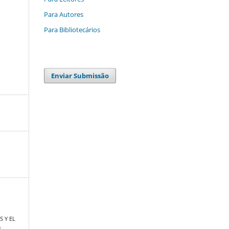
Para Autores
Para Bibliotecários
Enviar Submissão
 Y EL
E