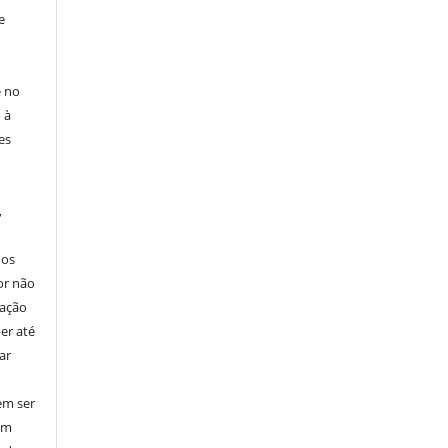
e
e no
 à
es
,
nos
or não
cação
er até
ar
em ser
em