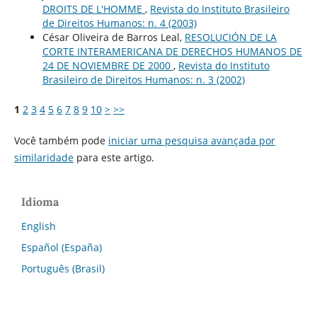
DROITS DE L'HOMME
,
Revista do Instituto Brasileiro
de Direitos Humanos: n. 4 (2003)
César Oliveira de Barros Leal,
RESOLUCIÓN DE LA
CORTE INTERAMERICANA DE DERECHOS HUMANOS DE
24 DE NOVIEMBRE DE 2000
,
Revista do Instituto
Brasileiro de Direitos Humanos: n. 3 (2002)
1
2
3
4
5
6
7
8
9
10
>
>>
Você também pode
iniciar uma pesquisa avançada por
similaridade
para este artigo.
Idioma
English
Español (España)
Português (Brasil)