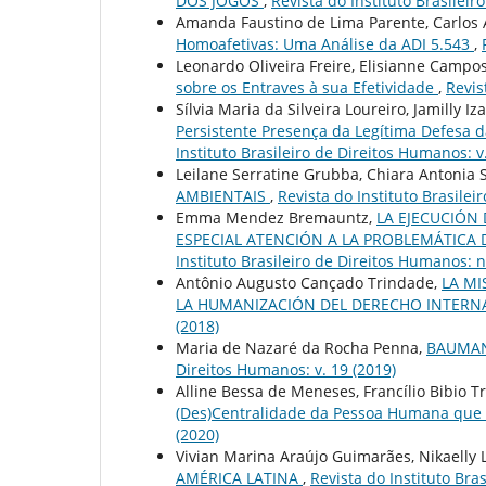
DOS JOGOS
,
Revista do Instituto Brasileir
Amanda Faustino de Lima Parente, Carlos 
Homoafetivas: Uma Análise da ADI 5.543
,
Leonardo Oliveira Freire, Elisianne Campo
sobre os Entraves à sua Efetividade
,
Revis
Sílvia Maria da Silveira Loureiro, Jamilly Iz
Persistente Presença da Legítima Defesa 
Instituto Brasileiro de Direitos Humanos: v
Leilane Serratine Grubba, Chiara Antonia S
AMBIENTAIS
,
Revista do Instituto Brasilei
Emma Mendez Bremauntz,
LA EJECUCIÓN
ESPECIAL ATENCIÓN A LA PROBLEMÁTIC
Instituto Brasileiro de Direitos Humanos: n
Antônio Augusto Cançado Trindade,
LA MI
LA HUMANIZACIÓN DEL DERECHO INTER
(2018)
Maria de Nazaré da Rocha Penna,
BAUMAN
Direitos Humanos: v. 19 (2019)
Alline Bessa de Meneses, Francílio Bibio 
(Des)Centralidade da Pessoa Humana que
(2020)
Vivian Marina Araújo Guimarães, Nikaelly 
AMÉRICA LATINA
,
Revista do Instituto Bra