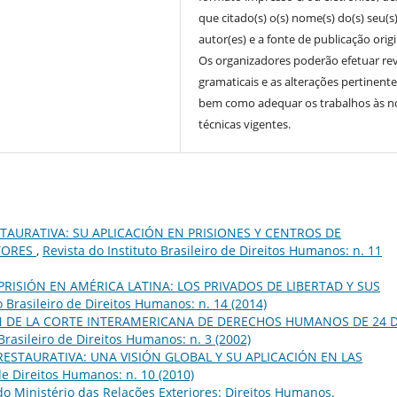
que citado(s) o(s) nome(s) do(s) seu(s
autor(es) e a fonte de publicação origi
Os organizadores poderão efetuar re
gramaticais e as alterações pertinente
bem como adequar os trabalhos às 
técnicas vigentes.
STAURATIVA: SU APLICACIÓN EN PRISIONES Y CENTROS DE
TORES
,
Revista do Instituto Brasileiro de Direitos Humanos: n. 11
PRISIÓN EN AMÉRICA LATINA: LOS PRIVADOS DE LIBERTAD Y SUS
o Brasileiro de Direitos Humanos: n. 14 (2014)
 DE LA CORTE INTERAMERICANA DE DERECHOS HUMANOS DE 24 
 Brasileiro de Direitos Humanos: n. 3 (2002)
 RESTAURATIVA: UNA VISIÓN GLOBAL Y SU APLICACIÓN EN LAS
 de Direitos Humanos: n. 10 (2010)
o Ministério das Relações Exteriores: Direitos Humanos.