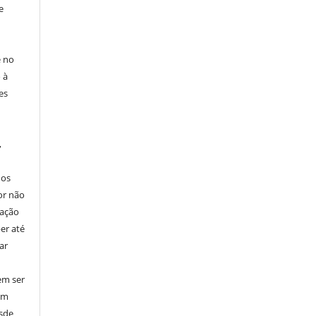
e
e no
 à
es
,
nos
or não
cação
er até
ar
em ser
em
esde