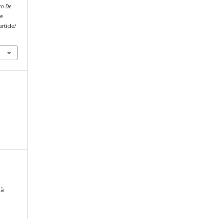
ro De
de
rticle/
 à