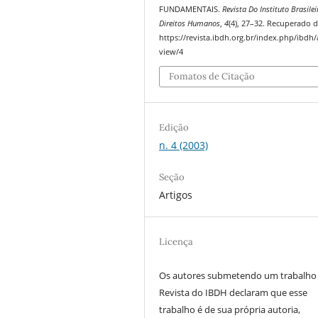
FUNDAMENTAIS.
Revista Do Instituto Brasilei
Direitos Humanos
,
4
(4), 27–32. Recuperado 
https://revista.ibdh.org.br/index.php/ibdh/a
view/4
Fomatos de Citação
Edição
n. 4 (2003)
Seção
Artigos
Licença
Os autores submetendo um trabalho
Revista do IBDH declaram que esse
trabalho é de sua própria autoria,