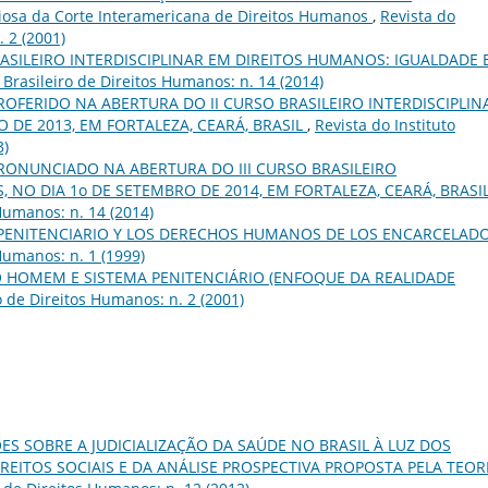
osa da Corte Interamericana de Direitos Humanos
,
Revista do
. 2 (2001)
RASILEIRO INTERDISCIPLINAR EM DIREITOS HUMANOS: IGUALDADE 
o Brasileiro de Direitos Humanos: n. 14 (2014)
ROFERIDO NA ABERTURA DO II CURSO BRASILEIRO INTERDISCIPLIN
 DE 2013, EM FORTALEZA, CEARÁ, BRASIL
,
Revista do Instituto
3)
RONUNCIADO NA ABERTURA DO III CURSO BRASILEIRO
 NO DIA 1o DE SETEMBRO DE 2014, EM FORTALEZA, CEARÁ, BRASI
 Humanos: n. 14 (2014)
 PENITENCIARIO Y LOS DERECHOS HUMANOS DE LOS ENCARCELAD
 Humanos: n. 1 (1999)
O HOMEM E SISTEMA PENITENCIÁRIO (ENFOQUE DA REALIDADE
ro de Direitos Humanos: n. 2 (2001)
ES SOBRE A JUDICIALIZAÇÃO DA SAÚDE NO BRASIL À LUZ DOS
ITOS SOCIAIS E DA ANÁLISE PROSPECTIVA PROPOSTA PELA TEOR