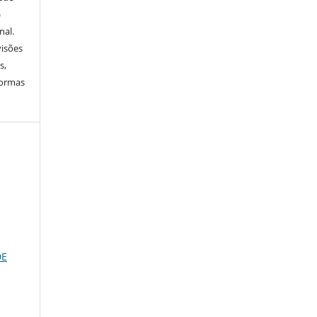
)
nal.
visões
s,
normas
DE