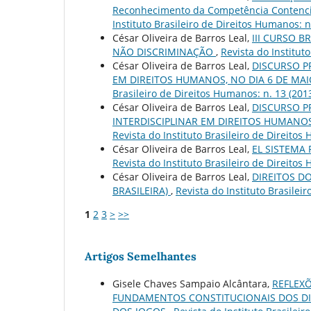
Reconhecimento da Competência Contenci
Instituto Brasileiro de Direitos Humanos: n
César Oliveira de Barros Leal,
III CURSO B
NÃO DISCRIMINAÇÃO
,
Revista do Institut
César Oliveira de Barros Leal,
DISCURSO P
EM DIREITOS HUMANOS, NO DIA 6 DE MAIO
Brasileiro de Direitos Humanos: n. 13 (201
César Oliveira de Barros Leal,
DISCURSO P
INTERDISCIPLINAR EM DIREITOS HUMANOS,
Revista do Instituto Brasileiro de Direitos
César Oliveira de Barros Leal,
EL SISTEMA
Revista do Instituto Brasileiro de Direitos
César Oliveira de Barros Leal,
DIREITOS D
BRASILEIRA)
,
Revista do Instituto Brasilei
1
2
3
>
>>
Artigos Semelhantes
Gisele Chaves Sampaio Alcântara,
REFLEXÕ
FUNDAMENTOS CONSTITUCIONAIS DOS DIRE