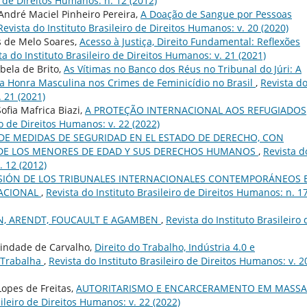
o de Direitos Humanos: n. 12 (2012)
André Maciel Pinheiro Pereira,
A Doação de Sangue por Pessoas
Revista do Instituto Brasileiro de Direitos Humanos: v. 20 (2020)
s de Melo Soares,
Acesso à Justiça, Direito Fundamental: Reflexões
ta do Instituto Brasileiro de Direitos Humanos: v. 21 (2021)
abela de Brito,
As Vítimas no Banco dos Réus no Tribunal do Júri: A
da Honra Masculina nos Crimes de Feminicídio no Brasil
,
Revista d
. 21 (2021)
ofia Mafrica Biazi,
A PROTEÇÃO INTERNACIONAL AOS REFUGIADOS
ro de Direitos Humanos: v. 22 (2022)
 DE MEDIDAS DE SEGURIDAD EN EL ESTADO DE DERECHO, CON
A DE LOS MENORES DE EDAD Y SUS DERECHOS HUMANOS
,
Revista d
. 12 (2012)
SIÓN DE LOS TRIBUNALES INTERNACIONALES CONTEMPORÁNEOS 
NACIONAL
,
Revista do Instituto Brasileiro de Direitos Humanos: n. 1
, ARENDT, FOUCAULT E AGAMBEN
,
Revista do Instituto Brasileiro 
Trindade de Carvalho,
Direito do Trabalho, Indústria 4.0 e
 Trabalha
,
Revista do Instituto Brasileiro de Direitos Humanos: v. 2
Lopes de Freitas,
AUTORITARISMO E ENCARCERAMENTO EM MASSA
sileiro de Direitos Humanos: v. 22 (2022)