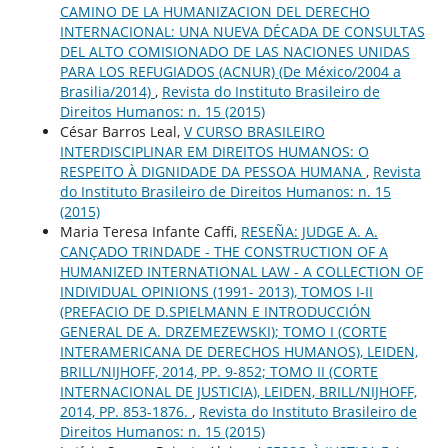
CAMINO DE LA HUMANIZACION DEL DERECHO
INTERNACIONAL: UNA NUEVA DÉCADA DE CONSULTAS
DEL ALTO COMISIONADO DE LAS NACIONES UNIDAS
PARA LOS REFUGIADOS (ACNUR) (De México/2004 a
Brasilia/2014)
,
Revista do Instituto Brasileiro de
Direitos Humanos: n. 15 (2015)
César Barros Leal,
V CURSO BRASILEIRO
INTERDISCIPLINAR EM DIREITOS HUMANOS: O
RESPEITO À DIGNIDADE DA PESSOA HUMANA
,
Revista
do Instituto Brasileiro de Direitos Humanos: n. 15
(2015)
Maria Teresa Infante Caffi,
RESEÑA: JUDGE A. A.
CANÇADO TRINDADE - THE CONSTRUCTION OF A
HUMANIZED INTERNATIONAL LAW - A COLLECTION OF
INDIVIDUAL OPINIONS (1991- 2013), TOMOS I-II
(PREFACIO DE D.SPIELMANN E INTRODUCCIÓN
GENERAL DE A. DRZEMEZEWSKI); TOMO I (CORTE
INTERAMERICANA DE DERECHOS HUMANOS), LEIDEN,
BRILL/NIJHOFF, 2014, PP. 9-852; TOMO II (CORTE
INTERNACIONAL DE JUSTICIA), LEIDEN, BRILL/NIJHOFF,
2014, PP. 853-1876.
,
Revista do Instituto Brasileiro de
Direitos Humanos: n. 15 (2015)