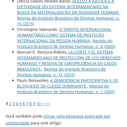
Letícia Soares Peixoto Aleixo,
ACESSO À JUSTIÇA E A
EFETIVIDADE DO SISTEMA INTERAMERICANO NA
BUSCA DA MATERIALIZAÇÃO DA DIGNIDADE HUMANA
,
Revista do Instituto Brasileiro de Direitos Humanos: n.
15 (2015)
Christophe Swinarski,
O DIREITO INTERNACIONAL
HUMANITÁRIO COMO SISTEMA DE PROTEÇÃO
INTERNACIONAL DA PESSOA HUMANA
,
Revista do
Instituto Brasileiro de Direitos Humanos: n. 4 (2003)
Manuel E. Ventura-Robles,
LA CORTE Y EL SISTEMA
INTERAMERICANO DE PROTECCIÓN DE LOS DERECHOS
HUMANOS Y RESENA DE JURISPRUDÊNCIA EN CASOS
BRASILENOS
,
Revista do Instituto Brasileiro de
Direitos Humanos: n. 15 (2015)
Paulo Bonavides,
A DEMOCRACIA PARTICIPATIVA E OS
BLOQUEIOS DA CLASSE DOMINANTE
,
Revista do
Instituto Brasileiro de Direitos Humanos: n. 2 (2001)
1
2
3
4
5
6
7
8
9
10
>
>>
Você também pode
iniciar uma pesquisa avançada por
similaridade
para este artigo.