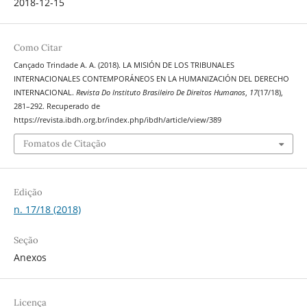
2018-12-15
Como Citar
Cançado Trindade A. A. (2018). LA MISIÓN DE LOS TRIBUNALES
INTERNACIONALES CONTEMPORÁNEOS EN LA HUMANIZACIÓN DEL DERECHO
INTERNACIONAL.
Revista Do Instituto Brasileiro De Direitos Humanos
,
17
(17/18),
281–292. Recuperado de
https://revista.ibdh.org.br/index.php/ibdh/article/view/389
Fomatos de Citação
Edição
n. 17/18 (2018)
Seção
Anexos
Licença