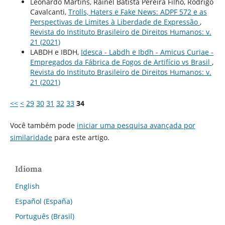
Leonardo Martins, Rainel Batista Pereira Filho, Rodrigo
Cavalcanti,
Trolls, Haters e Fake News: ADPF 572 e as
Perspectivas de Limites à Liberdade de Expressão
,
Revista do Instituto Brasileiro de Direitos Humanos: v.
21 (2021)
LABDH e IBDH,
Idesca - Labdh e Ibdh - Amicus Curiae -
Empregados da Fábrica de Fogos de Artifício vs Brasil
,
Revista do Instituto Brasileiro de Direitos Humanos: v.
21 (2021)
<<
<
29
30
31
32
33
34
Você também pode
iniciar uma pesquisa avançada por
similaridade
para este artigo.
Idioma
English
Español (España)
Português (Brasil)