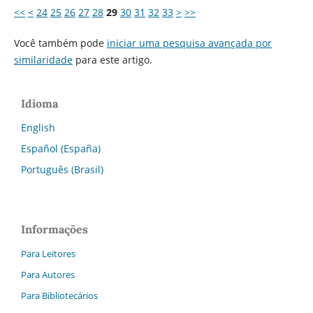
<<
<
24
25
26
27
28
29
30
31
32
33
>
>>
Você também pode
iniciar uma pesquisa avançada por
similaridade
para este artigo.
Idioma
English
Español (España)
Português (Brasil)
Informações
Para Leitores
Para Autores
Para Bibliotecários