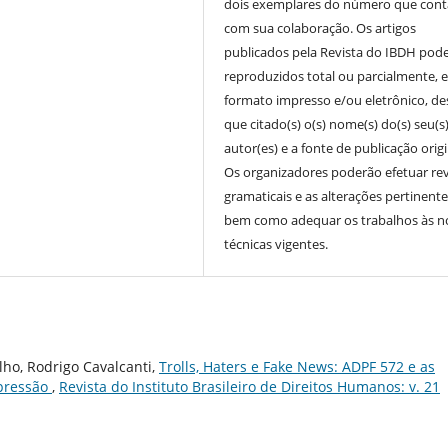
dois exemplares do número que cont
com sua colaboração. Os artigos
publicados pela Revista do IBDH pod
reproduzidos total ou parcialmente, 
formato impresso e/ou eletrônico, d
que citado(s) o(s) nome(s) do(s) seu(s
autor(es) e a fonte de publicação origi
Os organizadores poderão efetuar re
gramaticais e as alterações pertinente
bem como adequar os trabalhos às 
técnicas vigentes.
lho, Rodrigo Cavalcanti,
Trolls, Haters e Fake News: ADPF 572 e as
xpressão
,
Revista do Instituto Brasileiro de Direitos Humanos: v. 21