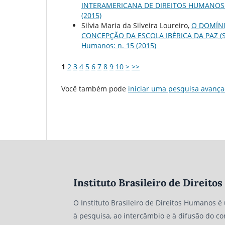
INTERAMERICANA DE DIREITOS HUMANOS
(2015)
Silvia Maria da Silveira Loureiro,
O DOMÍN
CONCEPÇÃO DA ESCOLA IBÉRICA DA PAZ (SÉ
Humanos: n. 15 (2015)
1
2
3
4
5
6
7
8
9
10
>
>>
Você também pode
iniciar uma pesquisa avança
Instituto Brasileiro de Direit
O Instituto Brasileiro de Direitos Humanos é
à pesquisa, ao intercâmbio e à difusão do co