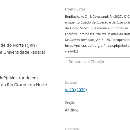
Como Citar
Bonifácio, A. C., & Cavalcanti, R. (2020). O C
enquanto Estado de Exceção e de Exteriori
do Homo Sacer: Surgimento e Combate às
Facções Criminosas.
Revista Do Instituto Bras
De Direitos Humanos
,
20
, 71–80. Recuperado
nde do Norte (TJRN);
https://revista.ibdh.org.br/index.php/ibdh/a
da Universidade Federal
view/422
Fomatos de Citação
(UnP); Mestrando em
Edição
l do Rio Grande do Norte
v. 20 (2020)
Seção
Artigos
Licença