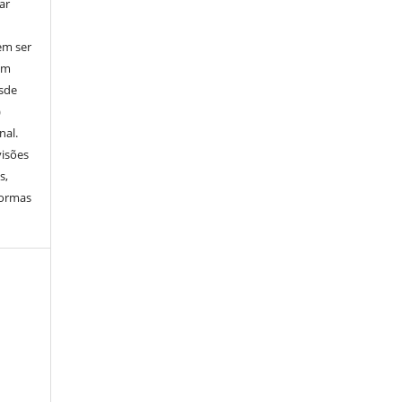
ar
em ser
em
esde
)
nal.
visões
s,
normas