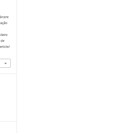
árcere
zação
ileiro
 de
rticle/