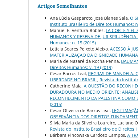
Artigos Semelhantes
Ana Lúcia Gasparoto, José Blanes Sala,
O S
Instituto Brasileiro de Direitos Humanos: n
Manuel E. Ventura-Robles,
LA CORTE Y EL
HUMANOS Y RESENA DE JURISPRUDÊNCIA
Humanos: n. 15 (2015)
Letícia Soares Peixoto Aleixo,
ACESSO À JU
MATERIALIZAÇÃO DA DIGNIDADE HUMAN
Maria de Nazaré da Rocha Penna,
BAUMAN
Direitos Humanos: v. 19 (2019)
César Barros Leal,
REGRAS DE MANDELA: 
LIBERDADE NO BRASIL
,
Revista do Institut
Catherine Maia,
A QUESTÃO DO RECONHEC
DURADOURA NO MÉDIO ORIENTE: ANÁLISE
RECONHECIMENTO DA PALESTINA COMO
(2015)
César Oliveira de Barros Leal,
LEGITIMAÇÃ
OBSERVÂNCIA DOS DIREITOS FUNDAMENT
Sílvia Maria da Silveira Loureiro, Luciano 
Revista do Instituto Brasileiro de Direitos
Bárbara Pincowska Cardoso Campos,
A TR