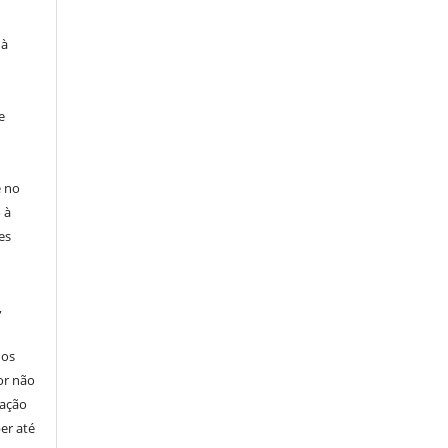
 à
e
e no
 à
es
,
nos
or não
cação
er até