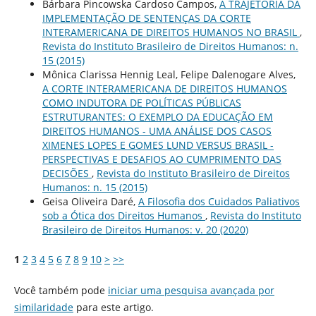
Bárbara Pincowska Cardoso Campos,
A TRAJETÓRIA DA
IMPLEMENTAÇÃO DE SENTENÇAS DA CORTE
INTERAMERICANA DE DIREITOS HUMANOS NO BRASIL
,
Revista do Instituto Brasileiro de Direitos Humanos: n.
15 (2015)
Mônica Clarissa Hennig Leal, Felipe Dalenogare Alves,
A CORTE INTERAMERICANA DE DIREITOS HUMANOS
COMO INDUTORA DE POLÍTICAS PÚBLICAS
ESTRUTURANTES: O EXEMPLO DA EDUCAÇÃO EM
DIREITOS HUMANOS - UMA ANÁLISE DOS CASOS
XIMENES LOPES E GOMES LUND VERSUS BRASIL -
PERSPECTIVAS E DESAFIOS AO CUMPRIMENTO DAS
DECISÕES
,
Revista do Instituto Brasileiro de Direitos
Humanos: n. 15 (2015)
Geisa Oliveira Daré,
A Filosofia dos Cuidados Paliativos
sob a Ótica dos Direitos Humanos
,
Revista do Instituto
Brasileiro de Direitos Humanos: v. 20 (2020)
1
2
3
4
5
6
7
8
9
10
>
>>
Você também pode
iniciar uma pesquisa avançada por
similaridade
para este artigo.