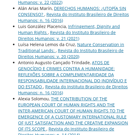
Humanos: v. 22 (2022)
Alán Arias Marín,
DERECHOS HUMANOS: ¿UTOPÍA SIN
CONSENSO?
,
Revista do Instituto Brasileiro de Direitos
Humanos: n. 16 (2016)
Luis González Placencia,
Infringement, Dignity and
Human Rights
,
Revista do Instituto Brasileiro de
Direitos Humanos: v. 21 (2021)
Luísa Helena Lemos da Cruz,
Nature Conservation in
Traditional Lands:
,
Revista do Instituto Brasileiro de
Direitos Humanos: v. 20 (2020)
Antonio Augusto Cançado Trindade,
ATOS DE
GENOCÍDIO E CRIMES CONTRA A HUMANIDADE:
REFLEXÕES SOBRE A COMPLEMENTARIDADE DA
RESPONSABILIDADE INTERNACIONAL DO INDIVÍDUO E
DO ESTADO
,
Revista do Instituto Brasileiro de Direitos
Humanos: n. 16 (2016)
Alexia Solomou,
THE CONTRIBUTION OF THE
EUROPEAN COURT OF HUMAN RIGHTS AND THE
INTER-AMERICAN COURT OF HUMAN RIGHTS TO THE
EMERGENCE OF A CUSTOMARY INTERNATIONAL RULE
OF JUST SATISFACTION AND THE CREATIVE EXPANSION
OF ITS SCOPE
,
Revista do Instituto Brasileiro de
Direitos Humanos: n. 14 (2014)