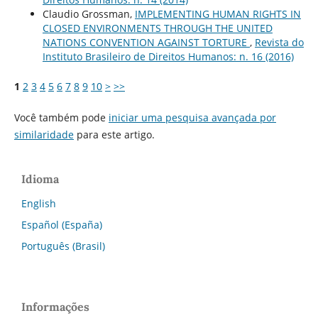
Claudio Grossman,
IMPLEMENTING HUMAN RIGHTS IN
CLOSED ENVIRONMENTS THROUGH THE UNITED
NATIONS CONVENTION AGAINST TORTURE
,
Revista do
Instituto Brasileiro de Direitos Humanos: n. 16 (2016)
1
2
3
4
5
6
7
8
9
10
>
>>
Você também pode
iniciar uma pesquisa avançada por
similaridade
para este artigo.
Idioma
English
Español (España)
Português (Brasil)
Informações