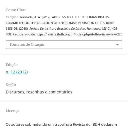
Como Citar
Cançado Trindade, A. A. (2012). ADDRESS TO THE U.N. HUMAN RIGHTS
COMMITTEE ON THE OCCASION OF THE COMMEMORATION OF ITS 100TH
SESSION (2010).
Revista Do Instituto Brasileiro De Direitos Humanos
,
12
(12), 403–
408. Recuperado de https://revista.ibdh.org.br/index.php/ibdh/article/view/225
Fomatos de Citação
Edição
n. 12 (2012)
Seção
Discursos, resenhas e comentários
Licença
Os autores submetendo um trabalho à Revista do IBDH declaram