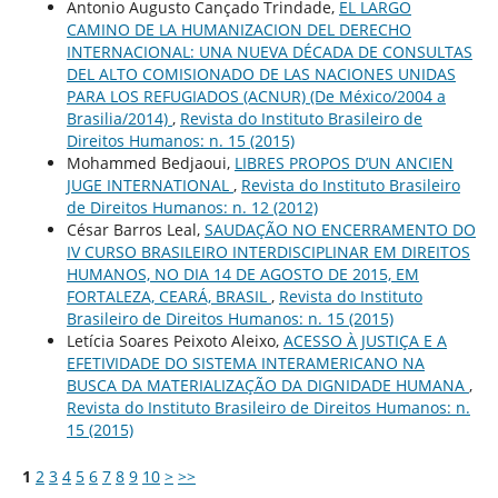
Antonio Augusto Cançado Trindade,
EL LARGO
CAMINO DE LA HUMANIZACION DEL DERECHO
INTERNACIONAL: UNA NUEVA DÉCADA DE CONSULTAS
DEL ALTO COMISIONADO DE LAS NACIONES UNIDAS
PARA LOS REFUGIADOS (ACNUR) (De México/2004 a
Brasilia/2014)
,
Revista do Instituto Brasileiro de
Direitos Humanos: n. 15 (2015)
Mohammed Bedjaoui,
LIBRES PROPOS D’UN ANCIEN
JUGE INTERNATIONAL
,
Revista do Instituto Brasileiro
de Direitos Humanos: n. 12 (2012)
César Barros Leal,
SAUDAÇÃO NO ENCERRAMENTO DO
IV CURSO BRASILEIRO INTERDISCIPLINAR EM DIREITOS
HUMANOS, NO DIA 14 DE AGOSTO DE 2015, EM
FORTALEZA, CEARÁ, BRASIL
,
Revista do Instituto
Brasileiro de Direitos Humanos: n. 15 (2015)
Letícia Soares Peixoto Aleixo,
ACESSO À JUSTIÇA E A
EFETIVIDADE DO SISTEMA INTERAMERICANO NA
BUSCA DA MATERIALIZAÇÃO DA DIGNIDADE HUMANA
,
Revista do Instituto Brasileiro de Direitos Humanos: n.
15 (2015)
1
2
3
4
5
6
7
8
9
10
>
>>