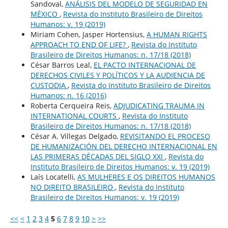
Sandoval,
ANÁLISIS DEL MODELO DE SEGURIDAD EN
MÉXICO
,
Revista do Instituto Brasileiro de Direitos
Humanos: v. 19 (2019)
Miriam Cohen, Jasper Hortensius,
A HUMAN RIGHTS
APPROACH TO END OF LIFE?
,
Revista do Instituto
Brasileiro de Direitos Humanos: n. 17/18 (2018)
César Barros Leal,
EL PACTO INTERNACIONAL DE
DERECHOS CIVILES Y POLÍTICOS Y LA AUDIENCIA DE
CUSTODIA
,
Revista do Instituto Brasileiro de Direitos
Humanos: n. 16 (2016)
Roberta Cerqueira Reis,
ADJUDICATING TRAUMA IN
INTERNATIONAL COURTS
,
Revista do Instituto
Brasileiro de Direitos Humanos: n. 17/18 (2018)
César A. Villegas Delgado,
REVISITANDO EL PROCESO
DE HUMANIZACIÓN DEL DERECHO INTERNACIONAL EN
LAS PRIMERAS DÉCADAS DEL SIGLO XXI
,
Revista do
Instituto Brasileiro de Direitos Humanos: v. 19 (2019)
Laís Locatelli,
AS MULHERES E OS DIREITOS HUMANOS
NO DIREITO BRASILEIRO
,
Revista do Instituto
Brasileiro de Direitos Humanos: v. 19 (2019)
<<
<
1
2
3
4
5
6
7
8
9
10
>
>>