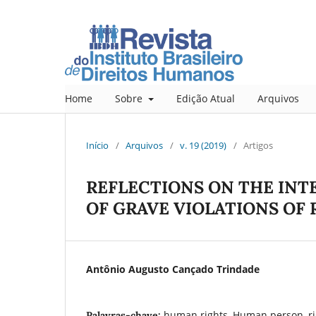
Home
Sobre
Edição Atual
Arquivos
Início
/
Arquivos
/
v. 19 (2019)
/
Artigos
REFLECTIONS ON THE INT
OF GRAVE VIOLATIONS OF
Antônio Augusto Cançado Trindade
human rights, Human person, rig
Palavras-chave: