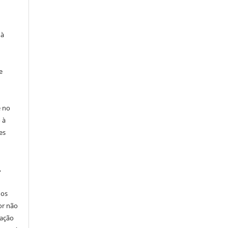
 à
e
e no
 à
es
,
nos
or não
cação