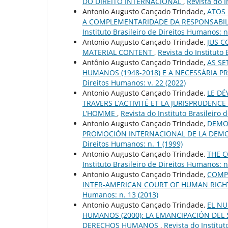
DO DIREITO INTERNACIONAL
,
Revista do I
Antonio Augusto Cançado Trindade,
ATOS 
A COMPLEMENTARIDADE DA RESPONSABIL
Instituto Brasileiro de Direitos Humanos: n
Antonio Augusto Cançado Trindade,
JUS C
MATERIAL CONTENT
,
Revista do Instituto 
Antônio Augusto Cançado Trindade,
AS SE
HUMANOS (1948-2018) E A NECESSÁRIA 
Direitos Humanos: v. 22 (2022)
Antonio Augusto Cançado Trindade,
LE DÉ
TRAVERS L’ACTIVITÉ ET LA JURISPRUDEN
L’HOMME
,
Revista do Instituto Brasileiro 
Antonio Augusto Cançado Trindade,
DEMO
PROMOCIÓN INTERNACIONAL DE LA DEMO
Direitos Humanos: n. 1 (1999)
Antonio Augusto Cançado Trindade,
THE 
Instituto Brasileiro de Direitos Humanos: n
Antonio Augusto Cançado Trindade,
COMPL
INTER-AMERICAN COURT OF HUMAN RIGH
Humanos: n. 13 (2013)
Antonio Augusto Cançado Trindade,
EL N
HUMANOS (2000): LA EMANCIPACIÓN DEL
DERECHOS HUMANOS
,
Revista do Institut