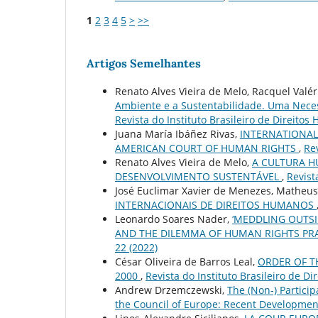
1
2
3
4
5
>
>>
Artigos Semelhantes
Renato Alves Vieira de Melo, Racquel Valér
Ambiente e a Sustentabilidade. Uma Neces
Revista do Instituto Brasileiro de Direitos
Juana María Ibáñez Rivas,
INTERNATIONAL
AMERICAN COURT OF HUMAN RIGHTS
,
Rev
Renato Alves Vieira de Melo,
A CULTURA H
DESENVOLVIMENTO SUSTENTÁVEL
,
Revist
José Euclimar Xavier de Menezes, Matheus
INTERNACIONAIS DE DIREITOS HUMANOS
Leonardo Soares Nader,
‘MEDDLING OUTSI
AND THE DILEMMA OF HUMAN RIGHTS PR
22 (2022)
César Oliveira de Barros Leal,
ORDER OF T
2000
,
Revista do Instituto Brasileiro de Di
Andrew Drzemczewski,
The (Non-) Partici
the Council of Europe: Recent Developme