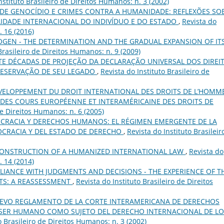
nstituto Brasileiro de Direitos Humanos: n. 3 (2002)
DE GENOCÍDIO E CRIMES CONTRA A HUMANIDADE: REFLEXÕES SO
IDADE INTERNACIONAL DO INDIVÍDUO E DO ESTADO
,
Revista do
. 16 (2016)
OGEN - THE DETERMINATION AND THE GRADUAL EXPANSION OF IT
Brasileiro de Direitos Humanos: n. 9 (2009)
TE DÉCADAS DE PROJEÇÃO DA DECLARAÇÃO UNIVERSAL DOS DIREI
PRESERVAÇÃO DE SEU LEGADO
,
Revista do Instituto Brasileiro de
VELOPPEMENT DU DROIT INTERNATIONAL DES DROITS DE L’HOMM
CE DES COURS EUROPÉENNE ET INTERAMÉRICAINE DES DROITS DE
de Direitos Humanos: n. 6 (2005)
CRACIA Y DERECHOS HUMANOS: EL RÉGIMEN EMERGENTE DE LA
CRACIA Y DEL ESTADO DE DERECHO
,
Revista do Instituto Brasileir
CONSTRUCTION OF A HUMANIZED INTERNATIONAL LAW
,
Revista do
. 14 (2014)
IANCE WITH JUDGMENTS AND DECISIONS - THE EXPERIENCE OF T
TS: A REASSESSMENT
,
Revista do Instituto Brasileiro de Direitos
UEVO REGLAMENTO DE LA CORTE INTERAMERICANA DE DERECHOS
 SER HUMANO COMO SUJETO DEL DERECHO INTERNACIONAL DE LO
o Brasileiro de Direitos Humanos: n. 3 (2002)