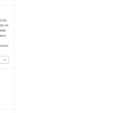
NS ON
SES OF
UMAN
eitos
rticle/