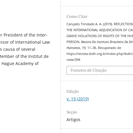
Como Citar
Cançado Trindade A. A. (2019). REFLECTIO
THE INTERNATIONAL ADJUDICATION OF CA
r President of the Inter-
GRAVE VIOLATIONS OF RIGHTS OF THE H
ssor of International Law
PERSON.
Revista Do Instituto Brasileiro De Dir
Humanos
,
19
, 11–36. Recuperado de
is causa of several
https://revista.ibdh.org.br/index.php/ibdh/a
Member of the Institut de
view/394
he Hague Academy of
Fomatos de Citação
Edição
v. 19 (2019)
Seção
Artigos