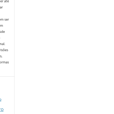
er até
ar
em ser
em
esde
)
nal.
visões
s,
normas
o
TO