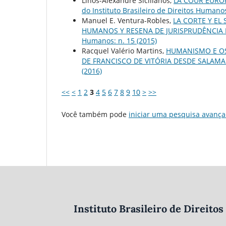
Linos-Alexandre Sicilianos,
LA COUR EUROP
do Instituto Brasileiro de Direitos Humanos
Manuel E. Ventura-Robles,
LA CORTE Y EL
HUMANOS Y RESENA DE JURISPRUDÊNCIA
Humanos: n. 15 (2015)
Racquel Valério Martins,
HUMANISMO E OS
DE FRANCISCO DE VITÓRIA DESDE SALAM
(2016)
<<
<
1
2
3
4
5
6
7
8
9
10
>
>>
Você também pode
iniciar uma pesquisa avança
Instituto Brasileiro de Direit