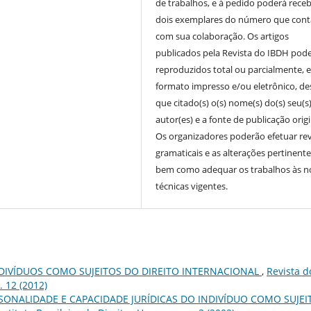
de trabalhos, e à pedido poderá receb
dois exemplares do número que cont
com sua colaboração. Os artigos
publicados pela Revista do IBDH pod
reproduzidos total ou parcialmente, 
formato impresso e/ou eletrônico, d
que citado(s) o(s) nome(s) do(s) seu(s
autor(es) e a fonte de publicação origi
Os organizadores poderão efetuar re
gramaticais e as alterações pertinente
bem como adequar os trabalhos às 
técnicas vigentes.
DIVÍDUOS COMO SUJEITOS DO DIREITO INTERNACIONAL
,
Revista d
. 12 (2012)
SONALIDADE E CAPACIDADE JURÍDICAS DO INDIVÍDUO COMO SUJEI