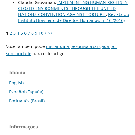
Claudio Grossman,
IMPLEMENTING HUMAN RIGHTS IN
CLOSED ENVIRONMENTS THROUGH THE UNITED
NATIONS CONVENTION AGAINST TORTURE
,
Revista do
Instituto Brasileiro de Direitos Humanos: n. 16 (2016)
1
2
3
4
5
6
7
8
9
10
>
>>
Você também pode
iniciar uma pesquisa avançada por
similaridade
para este artigo.
Idioma
English
Español (España)
Português (Brasil)
Informações