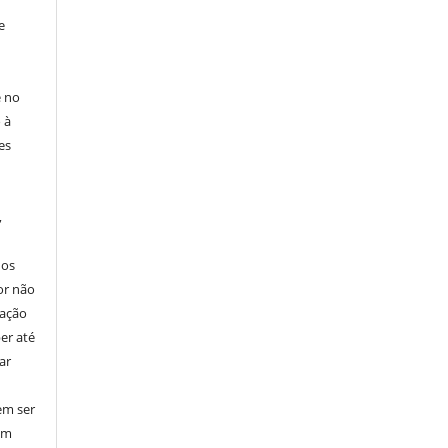
e
e no
 à
es
,
nos
or não
cação
er até
ar
em ser
em