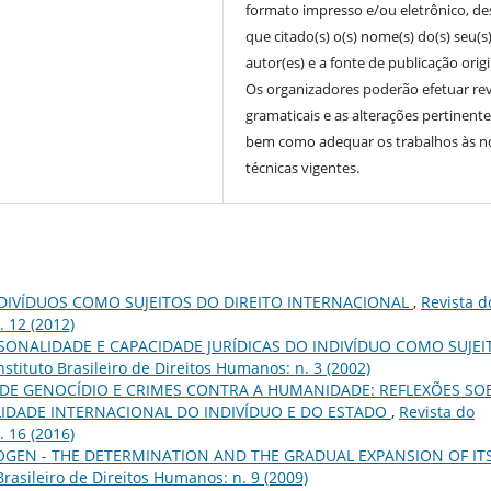
formato impresso e/ou eletrônico, d
que citado(s) o(s) nome(s) do(s) seu(s
autor(es) e a fonte de publicação origi
Os organizadores poderão efetuar re
gramaticais e as alterações pertinente
bem como adequar os trabalhos às 
técnicas vigentes.
DIVÍDUOS COMO SUJEITOS DO DIREITO INTERNACIONAL
,
Revista d
. 12 (2012)
SONALIDADE E CAPACIDADE JURÍDICAS DO INDIVÍDUO COMO SUJEI
nstituto Brasileiro de Direitos Humanos: n. 3 (2002)
DE GENOCÍDIO E CRIMES CONTRA A HUMANIDADE: REFLEXÕES SO
IDADE INTERNACIONAL DO INDIVÍDUO E DO ESTADO
,
Revista do
. 16 (2016)
OGEN - THE DETERMINATION AND THE GRADUAL EXPANSION OF IT
Brasileiro de Direitos Humanos: n. 9 (2009)