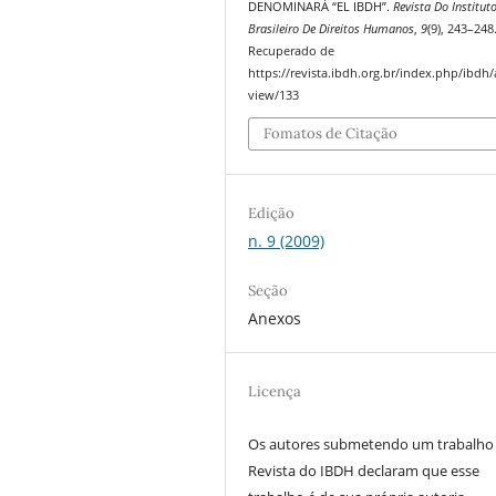
DENOMINARÁ “EL IBDH”.
Revista Do Institut
Brasileiro De Direitos Humanos
,
9
(9), 243–248
Recuperado de
https://revista.ibdh.org.br/index.php/ibdh/a
view/133
Fomatos de Citação
Edição
n. 9 (2009)
Seção
Anexos
Licença
Os autores submetendo um trabalho
Revista do IBDH declaram que esse