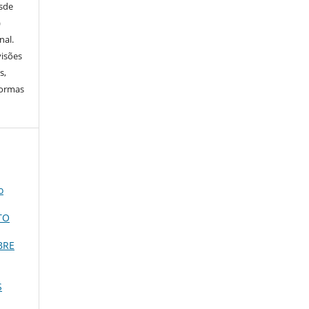
esde
)
nal.
visões
s,
normas
o
TO
BRE
S