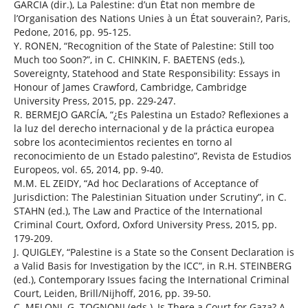
GARCIA (dir.), La Palestine: d’un État non membre de
l’Organisation des Nations Unies à un État souverain?, Paris,
Pedone, 2016, pp. 95-125.
Y. RONEN, “Recognition of the State of Palestine: Still too
Much too Soon?”, in C. CHINKIN, F. BAETENS (eds.),
Sovereignty, Statehood and State Responsibility: Essays in
Honour of James Crawford, Cambridge, Cambridge
University Press, 2015, pp. 229-247.
R. BERMEJO GARCÍA, “¿Es Palestina un Estado? Reflexiones a
la luz del derecho internacional y de la práctica europea
sobre los acontecimientos recientes en torno al
reconocimiento de un Estado palestino”, Revista de Estudios
Europeos, vol. 65, 2014, pp. 9-40.
M.M. EL ZEIDY, “Ad hoc Declarations of Acceptance of
Jurisdiction: The Palestinian Situation under Scrutiny”, in C.
STAHN (ed.), The Law and Practice of the International
Criminal Court, Oxford, Oxford University Press, 2015, pp.
179-209.
J. QUIGLEY, “Palestine is a State so the Consent Declaration is
a Valid Basis for Investigation by the ICC”, in R.H. STEINBERG
(ed.), Contemporary Issues facing the International Criminal
Court, Leiden, Brill/Nijhoff, 2016, pp. 39-50.
C. MELONI, G. TOGNONI (eds.), Is There a Court for Gaza? A