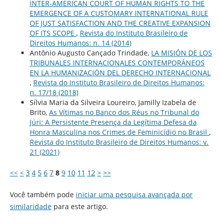
INTER-AMERICAN COURT OF HUMAN RIGHTS TO THE
EMERGENCE OF A CUSTOMARY INTERNATIONAL RULE
OF JUST SATISFACTION AND THE CREATIVE EXPANSION
OF ITS SCOPE
,
Revista do Instituto Brasileiro de
Direitos Humanos: n. 14 (2014)
Antônio Augusto Cançado Trindade,
LA MISIÓN DE LOS
TRIBUNALES INTERNACIONALES CONTEMPORÁNEOS
EN LA HUMANIZACIÓN DEL DERECHO INTERNACIONAL
,
Revista do Instituto Brasileiro de Direitos Humanos:
n. 17/18 (2018)
Sílvia Maria da Silveira Loureiro, Jamilly Izabela de
Brito,
As Vítimas no Banco dos Réus no Tribunal do
Júri: A Persistente Presença da Legítima Defesa da
Honra Masculina nos Crimes de Feminicídio no Brasil
,
Revista do Instituto Brasileiro de Direitos Humanos: v.
21 (2021)
<<
<
3
4
5
6
7
8
9
10
11
12
>
>>
Você também pode
iniciar uma pesquisa avançada por
similaridade
para este artigo.