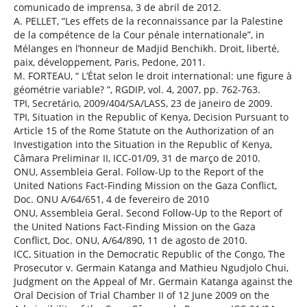
comunicado de imprensa, 3 de abril de 2012.
A. PELLET, “Les effets de la reconnaissance par la Palestine
de la compétence de la Cour pénale internationale”, in
Mélanges en l’honneur de Madjid Benchikh. Droit, liberté,
paix, développement, Paris, Pedone, 2011.
M. FORTEAU, “ L’État selon le droit international: une figure à
géométrie variable? ”, RGDIP, vol. 4, 2007, pp. 762-763.
TPI, Secretário, 2009/404/SA/LASS, 23 de janeiro de 2009.
TPI, Situation in the Republic of Kenya, Decision Pursuant to
Article 15 of the Rome Statute on the Authorization of an
Investigation into the Situation in the Republic of Kenya,
Câmara Preliminar II, ICC-01/09, 31 de março de 2010.
ONU, Assembleia Geral. Follow-Up to the Report of the
United Nations Fact-Finding Mission on the Gaza Conflict,
Doc. ONU A/64/651, 4 de fevereiro de 2010
ONU, Assembleia Geral. Second Follow-Up to the Report of
the United Nations Fact-Finding Mission on the Gaza
Conflict, Doc. ONU, A/64/890, 11 de agosto de 2010.
ICC, Situation in the Democratic Republic of the Congo, The
Prosecutor v. Germain Katanga and Mathieu Ngudjolo Chui,
Judgment on the Appeal of Mr. Germain Katanga against the
Oral Decision of Trial Chamber II of 12 June 2009 on the