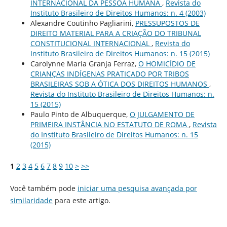
INTERNACIONAL DA PESSOA HUMANA
,
Revista do
Instituto Brasileiro de Direitos Humanos: n. 4 (2003)
Alexandre Coutinho Pagliarini,
PRESSUPOSTOS DE
DIREITO MATERIAL PARA A CRIAÇÃO DO TRIBUNAL
CONSTITUCIONAL INTERNACIONAL
,
Revista do
Instituto Brasileiro de Direitos Humanos: n. 15 (2015)
Carolynne Maria Granja Ferraz,
O HOMICÍDIO DE
CRIANÇAS INDÍGENAS PRATICADO POR TRIBOS
BRASILEIRAS SOB A ÓTICA DOS DIREITOS HUMANOS
,
Revista do Instituto Brasileiro de Direitos Humanos: n.
15 (2015)
Paulo Pinto de Albuquerque,
O JULGAMENTO DE
PRIMEIRA INSTÂNCIA NO ESTATUTO DE ROMA
,
Revista
do Instituto Brasileiro de Direitos Humanos: n. 15
(2015)
1
2
3
4
5
6
7
8
9
10
>
>>
Você também pode
iniciar uma pesquisa avançada por
similaridade
para este artigo.