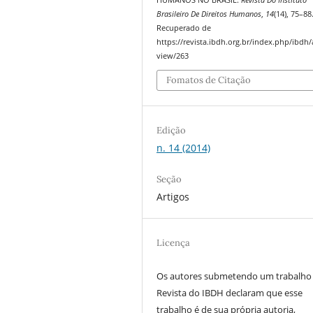
Brasileiro De Direitos Humanos
,
14
(14), 75–88
Recuperado de
https://revista.ibdh.org.br/index.php/ibdh/a
view/263
Fomatos de Citação
Edição
n. 14 (2014)
Seção
Artigos
Licença
Os autores submetendo um trabalho
Revista do IBDH declaram que esse
trabalho é de sua própria autoria,