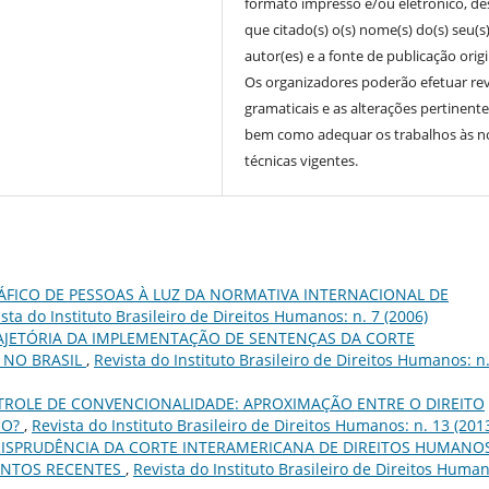
formato impresso e/ou eletrônico, d
que citado(s) o(s) nome(s) do(s) seu(s
autor(es) e a fonte de publicação origi
Os organizadores poderão efetuar re
gramaticais e as alterações pertinente
bem como adequar os trabalhos às 
técnicas vigentes.
ÁFICO DE PESSOAS À LUZ DA NORMATIVA INTERNACIONAL DE
sta do Instituto Brasileiro de Direitos Humanos: n. 7 (2006)
AJETÓRIA DA IMPLEMENTAÇÃO DE SENTENÇAS DA CORTE
 NO BRASIL
,
Revista do Instituto Brasileiro de Direitos Humanos: n
ROLE DE CONVENCIONALIDADE: APROXIMAÇÃO ENTRE O DIREITO
MO?
,
Revista do Instituto Brasileiro de Direitos Humanos: n. 13 (201
RISPRUDÊNCIA DA CORTE INTERAMERICANA DE DIREITOS HUMANO
ENTOS RECENTES
,
Revista do Instituto Brasileiro de Direitos Huma