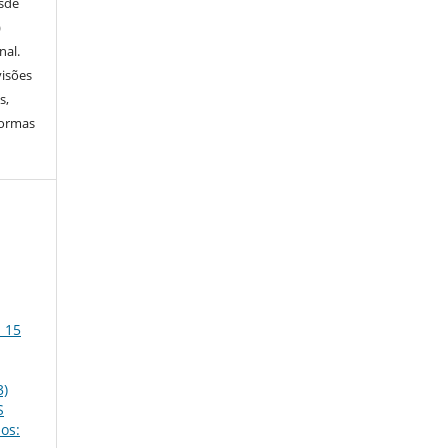
esde
)
nal.
visões
s,
normas
. 15
3)
S
nos: