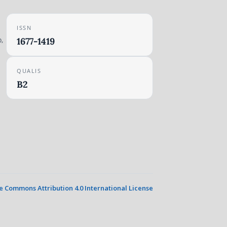
ISSN
,
1677-1419
QUALIS
B2
e Commons Attribution 4.0 International License