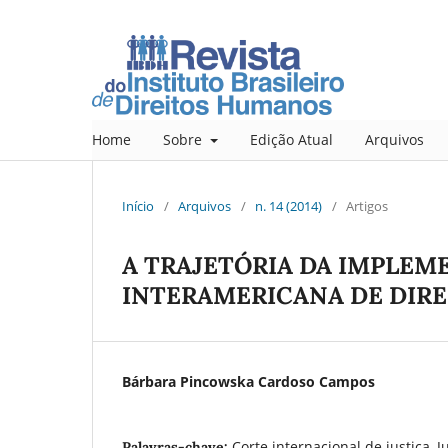
Home
Sobre
Edição Atual
Arquivos
Início
/
Arquivos
/
n. 14 (2014)
/
Artigos
A TRAJETÓRIA DA IMPLEM
INTERAMERICANA DE DIRE
Bárbara Pincowska Cardoso Campos
Corte internacional de justiça, J
Palavras-chave: