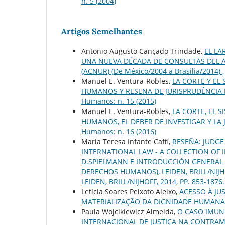
n. 5 (2004)
Artigos Semelhantes
Antonio Augusto Cançado Trindade,
EL LA
UNA NUEVA DÉCADA DE CONSULTAS DEL A
(ACNUR) (De México/2004 a Brasilia/2014)
Manuel E. Ventura-Robles,
LA CORTE Y EL
HUMANOS Y RESENA DE JURISPRUDÊNCIA
Humanos: n. 15 (2015)
Manuel E. Ventura-Robles,
LA CORTE, EL 
HUMANOS, EL DEBER DE INVESTIGAR Y LA 
Humanos: n. 16 (2016)
Maria Teresa Infante Caffi,
RESEÑA: JUDGE
INTERNATIONAL LAW - A COLLECTION OF IN
D.SPIELMANN E INTRODUCCIÓN GENERAL 
DERECHOS HUMANOS), LEIDEN, BRILL/NIJHOF
LEIDEN, BRILL/NIJHOFF, 2014, PP. 853-1876
Letícia Soares Peixoto Aleixo,
ACESSO À JU
MATERIALIZAÇÃO DA DIGNIDADE HUMAN
Paula Wojcikiewicz Almeida,
O CASO IMUNI
INTERNACIONAL DE JUSTIÇA NA CONTRA