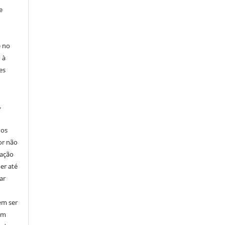
e
e no
 à
es
,
nos
or não
cação
er até
ar
em ser
em