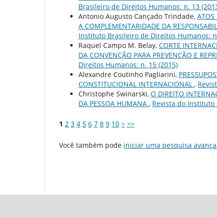
Brasileiro de Direitos Humanos: n. 13 (201
Antonio Augusto Cançado Trindade,
ATOS 
A COMPLEMENTARIDADE DA RESPONSABIL
Instituto Brasileiro de Direitos Humanos: n
Raquel Campo M. Belay,
CORTE INTERNACI
DA CONVENÇÃO PARA PREVENÇÃO E REPR
Direitos Humanos: n. 15 (2015)
Alexandre Coutinho Pagliarini,
PRESSUPOS
CONSTITUCIONAL INTERNACIONAL
,
Revist
Christophe Swinarski,
O DIREITO INTERN
DA PESSOA HUMANA
,
Revista do Instituto
1
2
3
4
5
6
7
8
9
10
>
>>
Você também pode
iniciar uma pesquisa avança