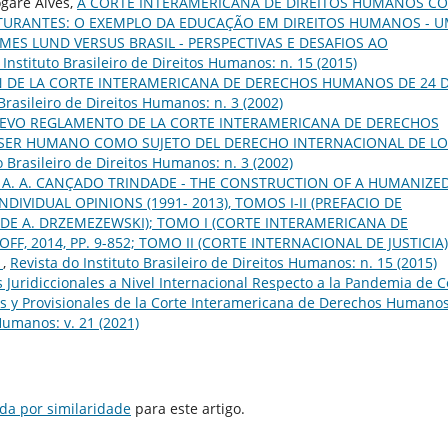
ogare Alves,
A CORTE INTERAMERICANA DE DIREITOS HUMANOS C
UTURANTES: O EXEMPLO DA EDUCAÇÃO EM DIREITOS HUMANOS - 
MES LUND VERSUS BRASIL - PERSPECTIVAS E DESAFIOS AO
 Instituto Brasileiro de Direitos Humanos: n. 15 (2015)
 DE LA CORTE INTERAMERICANA DE DERECHOS HUMANOS DE 24 
 Brasileiro de Direitos Humanos: n. 3 (2002)
UEVO REGLAMENTO DE LA CORTE INTERAMERICANA DE DERECHOS
 SER HUMANO COMO SUJETO DEL DERECHO INTERNACIONAL DE LO
o Brasileiro de Direitos Humanos: n. 3 (2002)
 A. A. CANÇADO TRINDADE - THE CONSTRUCTION OF A HUMANIZE
DIVIDUAL OPINIONS (1991- 2013), TOMOS I-II (PREFACIO DE
DE A. DRZEMEZEWSKI); TOMO I (CORTE INTERAMERICANA DE
F, 2014, PP. 9-852; TOMO II (CORTE INTERNACIONAL DE JUSTICIA)
.
,
Revista do Instituto Brasileiro de Direitos Humanos: n. 15 (2015)
 Juridiccionales a Nivel Internacional Respecto a la Pandemia de C
 y Provisionales de la Corte Interamericana de Derechos Humano
 Humanos: v. 21 (2021)
da por similaridade
para este artigo.