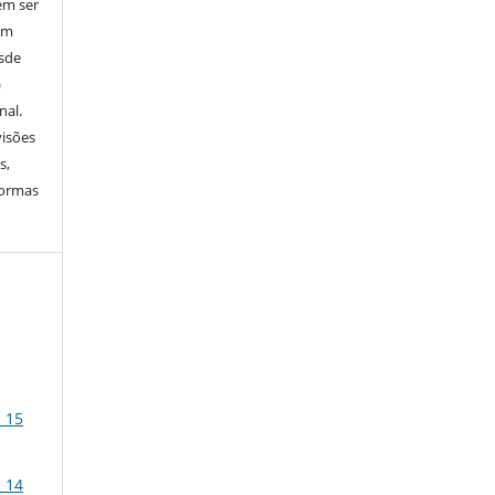
em ser
em
esde
)
nal.
visões
s,
normas
. 15
. 14