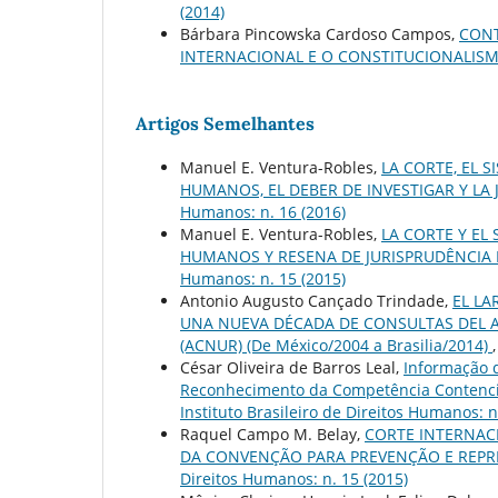
(2014)
Bárbara Pincowska Cardoso Campos,
CONT
INTERNACIONAL E O CONSTITUCIONALIS
Artigos Semelhantes
Manuel E. Ventura-Robles,
LA CORTE, EL 
HUMANOS, EL DEBER DE INVESTIGAR Y LA 
Humanos: n. 16 (2016)
Manuel E. Ventura-Robles,
LA CORTE Y EL
HUMANOS Y RESENA DE JURISPRUDÊNCIA
Humanos: n. 15 (2015)
Antonio Augusto Cançado Trindade,
EL LA
UNA NUEVA DÉCADA DE CONSULTAS DEL A
(ACNUR) (De México/2004 a Brasilia/2014)
César Oliveira de Barros Leal,
Informação d
Reconhecimento da Competência Contenci
Instituto Brasileiro de Direitos Humanos: n
Raquel Campo M. Belay,
CORTE INTERNACI
DA CONVENÇÃO PARA PREVENÇÃO E REPR
Direitos Humanos: n. 15 (2015)