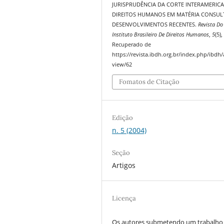
JURISPRUDÊNCIA DA CORTE INTERAMERIC
DIREITOS HUMANOS EM MATÉRIA CONSULT
DESENVOLVIMENTOS RECENTES.
Revista Do
Instituto Brasileiro De Direitos Humanos
,
5
(5)
Recuperado de
https://revista.ibdh.org.br/index.php/ibdh/a
view/62
Fomatos de Citação
Edição
n. 5 (2004)
Seção
Artigos
Licença
Os autores submetendo um trabalho