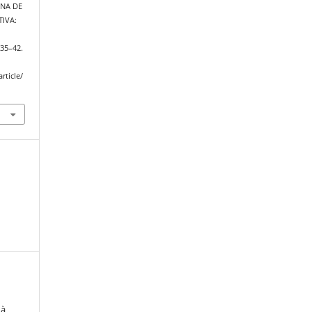
ANA DE
IVA:
, 35–42.
rticle/
 à