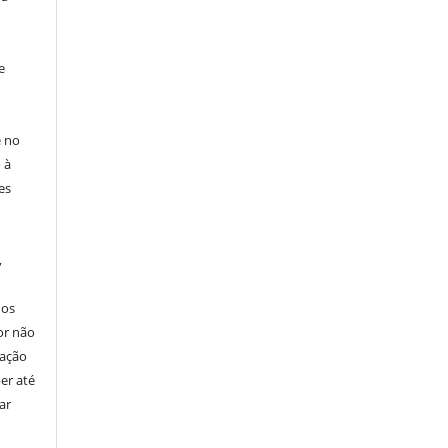
e
e no
 à
es
,
nos
or não
cação
er até
ar