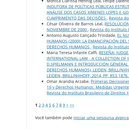
Mônica Clarissa Hennig Leal, Felipe Dalen
INDUTORA DE POLÍTICAS PÚBLICAS ESTR
ANÁLISE DOS CASOS XIMENES LOPES E GO
CUMPRIMENTO DAS DECISÕES
,
Revista do
César Oliveira de Barros Leal,
RESOLUCIÓN
NOVIEMBRE DE 2000
,
Revista do Instituto
Antonio Augusto Cançado Trindade,
EL N
HUMANOS (2000): LA EMANCIPACIÓN DEL
DERECHOS HUMANOS
,
Revista do Institut
Maria Teresa Infante Caffi,
RESEÑA: JUDGE
INTERNATIONAL LAW - A COLLECTION OF IN
D.SPIELMANN E INTRODUCCIÓN GENERAL 
DERECHOS HUMANOS), LEIDEN, BRILL/NIJHOF
LEIDEN, BRILL/NIJHOFF, 2014, PP. 853-1876
Omar Arandia Arzabe,
Primeras Decisiones
19 y Derechos Humanos: Medidas Urgentes
Revista do Instituto Brasileiro de Direitos
1
2
3
4
5
6
7
8
9
>
>>
Você também pode
iniciar uma pesquisa avança