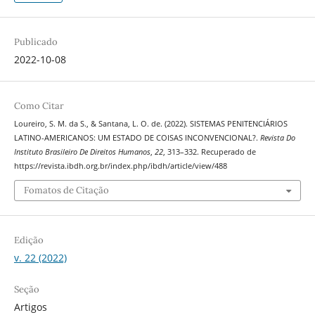
Publicado
2022-10-08
Como Citar
Loureiro, S. M. da S., & Santana, L. O. de. (2022). SISTEMAS PENITENCIÁRIOS
LATINO-AMERICANOS: UM ESTADO DE COISAS INCONVENCIONAL?.
Revista Do
Instituto Brasileiro De Direitos Humanos
,
22
, 313–332. Recuperado de
https://revista.ibdh.org.br/index.php/ibdh/article/view/488
Fomatos de Citação
Edição
v. 22 (2022)
Seção
Artigos