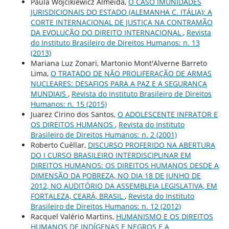
Paula Wojcikiewicz Almeida,
O CASO IMUNIDADES
JURISDICIONAIS DO ESTADO (ALEMANHA C. ITÁLIA): A
CORTE INTERNACIONAL DE JUSTIÇA NA CONTRAMÃO
DA EVOLUÇÃO DO DIREITO INTERNACIONAL
,
Revista
do Instituto Brasileiro de Direitos Humanos: n. 13
(2013)
Mariana Luz Zonari, Martonio Mont'Alverne Barreto
Lima,
O TRATADO DE NÃO PROLIFERAÇÃO DE ARMAS
NUCLEARES: DESAFIOS PARA A PAZ E A SEGURANÇA
MUNDIAIS
,
Revista do Instituto Brasileiro de Direitos
Humanos: n. 15 (2015)
Juarez Cirino dos Santos,
O ADOLESCENTE INFRATOR E
OS DIREITOS HUMANOS
,
Revista do Instituto
Brasileiro de Direitos Humanos: n. 2 (2001)
Roberto Cuéllar,
DISCURSO PROFERIDO NA ABERTURA
DO I CURSO BRASILEIRO INTERDISCIPLINAR EM
DIREITOS HUMANOS: OS DIREITOS HUMANOS DESDE A
DIMENSÃO DA POBREZA, NO DIA 18 DE JUNHO DE
2012, NO AUDITÓRIO DA ASSEMBLEIA LEGISLATIVA, EM
FORTALEZA, CEARÁ, BRASIL
,
Revista do Instituto
Brasileiro de Direitos Humanos: n. 12 (2012)
Racquel Valério Martins,
HUMANISMO E OS DIREITOS
HUMANOS DE INDÍGENAS E NEGROS E A