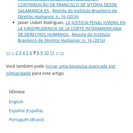
CONTRIBUIÇÃO DE FRANCISCO DE VITÓRIA DESDE
SALAMANCA-ES
,
Revista do Instituto Brasileiro de
Direitos Humanos: n. 16 (2016)
Javier Llobet Rodríguez,
LA JUSTICIA PENAL JUVENIL EN
LA JURISPRUDENCIA DE LA CORTE INTERAMERICANA
DE DERECHOS HUMANOS
,
Revista do Instituto
Brasileiro de Direitos Humanos: n. 16 (2016)
<<
<
2
3
4
5
6
7
8
9
10
11
>
>>
Você também pode
iniciar uma pesquisa avançada por
similaridade
para este artigo.
Idioma
English
Español (España)
Português (Brasil)