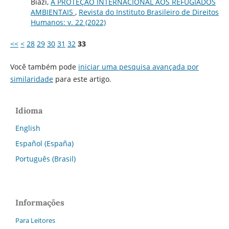
Biazi,
A PROTEÇÃO INTERNACIONAL AOS REFUGIADOS
AMBIENTAIS
,
Revista do Instituto Brasileiro de Direitos
Humanos: v. 22 (2022)
<<
<
28
29
30
31
32
33
Você também pode
iniciar uma pesquisa avançada por
similaridade
para este artigo.
Idioma
English
Español (España)
Português (Brasil)
Informações
Para Leitores