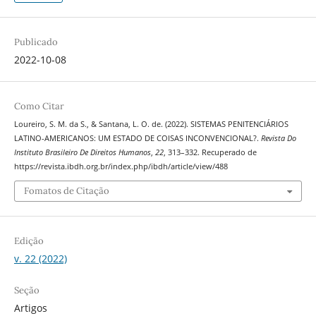
Publicado
2022-10-08
Como Citar
Loureiro, S. M. da S., & Santana, L. O. de. (2022). SISTEMAS PENITENCIÁRIOS
LATINO-AMERICANOS: UM ESTADO DE COISAS INCONVENCIONAL?.
Revista Do
Instituto Brasileiro De Direitos Humanos
,
22
, 313–332. Recuperado de
https://revista.ibdh.org.br/index.php/ibdh/article/view/488
Fomatos de Citação
Edição
v. 22 (2022)
Seção
Artigos