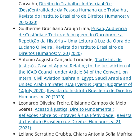
Carvalho,
Direito do Trabalho, Indústria 4.0 e
(Des)Centralidade da Pessoa Humana que Trabalha
,
Revista do Instituto Brasileiro de Direitos Humanos: v.
20 (2020)
Guilherme Graciliano Araújo Lima,
Prisão, Audiência
de Custódia e Tortura: A Imagem do Ouroboro e a
Repetição da História – Uma Leitura à Luz da Obra de
Luciano Oliveira
,
Revista do Instituto Brasileiro de
Direitos Humanos: v. 20 (2020)
Antônio Augusto Cançado Trindade,
(Corte Int. de
Justiça) - Case of Appeal Relating to the Jurisdiction of
the ICAO Council under Article 84 of the Convent. on
Intern. Civil Aviation (Bahrain, Egypt, Saudi Arabia and
United Arab Emirates [UAE] Versus Qatar) Judgment of
14 July 2020
,
Revista do Instituto Brasileiro de Direitos
Humanos: v. 20 (2020)
Leonardo Oliveira Freire, Elisianne Campos de Melo
Soares,
Acesso à Justiça, Direito Fundamental:
Reflexões sobre os Entraves à sua Efetividade
,
Revista
do Instituto Brasileiro de Direitos Humanos: v. 21
(2021)
Leilane Serratine Grubba, Chiara Antonia Sofia Mafrica