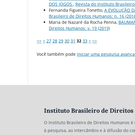
DOS JOGOS
,
Revista do Instituto Brasileir
Fernanda Figueira Tonetto,
A EVOLUÇÃO D
Brasileiro de Direitos Humanos: n. 16 (201
Maria de Nazaré da Rocha Penna,
BAUMAN
Direitos Humanos: v. 19 (2019)
<<
<
27
28
29
30
31
32
33
>
>>
Você também pode
iniciar uma pesquisa avança
Instituto Brasileiro de Direit
O Instituto Brasileiro de Direitos Humanos é
à pesquisa, ao intercâmbio e à difusão do co