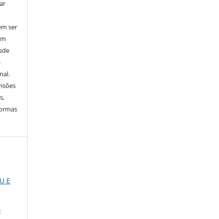
ar
em ser
em
esde
)
nal.
visões
s,
normas
U E
o