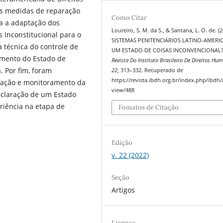
s medidas de reparação
Como Citar
a a adaptação dos
Loureiro, S. M. da S., & Santana, L. O. de. (2
s Inconstitucional para o
SISTEMAS PENITENCIÁRIOS LATINO-AMERI
 técnica do controle de
UM ESTADO DE COISAS INCONVENCIONAL?
cimento do Estado de
Revista Do Instituto Brasileiro De Direitos Hu
. Por fim, foram
22
, 313–332. Recuperado de
https://revista.ibdh.org.br/index.php/ibdh/a
ção e monitoramento da
view/488
claração de um Estado
iência na etapa de
Fomatos de Citação
Edição
v. 22 (2022)
Seção
Artigos
Licença