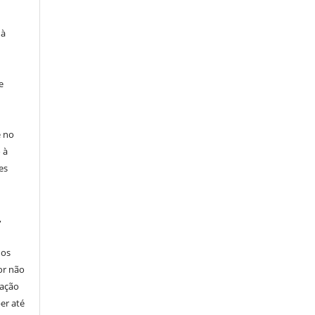
 à
e
e no
 à
es
,
nos
or não
cação
er até