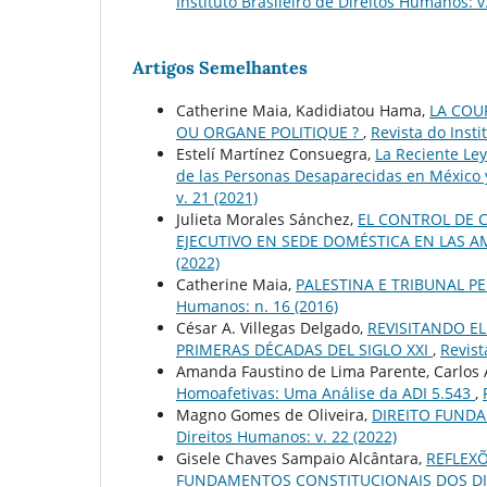
Instituto Brasileiro de Direitos Humanos: v
Artigos Semelhantes
Catherine Maia, Kadidiatou Hama,
LA COU
OU ORGANE POLITIQUE ?
,
Revista do Insti
Estelí Martínez Consuegra,
La Reciente Ley
de las Personas Desaparecidas en México 
v. 21 (2021)
Julieta Morales Sánchez,
EL CONTROL DE C
EJECUTIVO EN SEDE DOMÉSTICA EN LAS 
(2022)
Catherine Maia,
PALESTINA E TRIBUNAL 
Humanos: n. 16 (2016)
César A. Villegas Delgado,
REVISITANDO E
PRIMERAS DÉCADAS DEL SIGLO XXI
,
Revist
Amanda Faustino de Lima Parente, Carlos 
Homoafetivas: Uma Análise da ADI 5.543
,
Magno Gomes de Oliveira,
DIREITO FUND
Direitos Humanos: v. 22 (2022)
Gisele Chaves Sampaio Alcântara,
REFLEXÕ
FUNDAMENTOS CONSTITUCIONAIS DOS DIRE