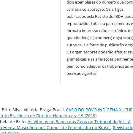
dois exemplares do número que cont
com sua colaboração. Os artigos
publicados pela Revista do IBDH pod
reproduzidos total ou parcialmente, 
formato impresso e/ou eletrônico, d
que citado(s) o(s) nome(s) do(s) seu(s
autor(es) e a fonte de publicação origi
Os organizadores poderão efetuar re
gramaticais e as alterações pertinente
bem como adequar os trabalhos às 
técnicas vigentes.
 Brito Silva, Victória Braga Brasil,
CASO DO POVO INDÍGENA XUCUR
ituto Brasileiro de Direitos Humanos: v. 19 (2019)
abela de Brito,
As Vítimas no Banco dos Réus no Tribunal do Júri: A
da Honra Masculina nos Crimes de Feminicídio no Brasil
,
Revista d