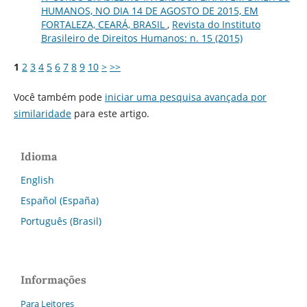
HUMANOS, NO DIA 14 DE AGOSTO DE 2015, EM
FORTALEZA, CEARÁ, BRASIL
,
Revista do Instituto
Brasileiro de Direitos Humanos: n. 15 (2015)
1
2
3
4
5
6
7
8
9
10
>
>>
Você também pode
iniciar uma pesquisa avançada por
similaridade
para este artigo.
Idioma
English
Español (España)
Português (Brasil)
Informações
Para Leitores