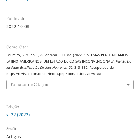
Publicado
2022-10-08
Como Citar
Loureiro, S. M. da S., & Santana, L. O. de. (2022). SISTEMAS PENITENCIÁRIOS
LATINO-AMERICANOS: UM ESTADO DE COISAS INCONVENCIONAL?.
Revista Do
Instituto Brasileiro De Direitos Humanos
,
22
, 313–332. Recuperado de
https://revista.ibdh.org.br/index.php/ibdh/article/view/488
Fomatos de Citação
Edição
v. 22 (2022)
Seção
Artigos