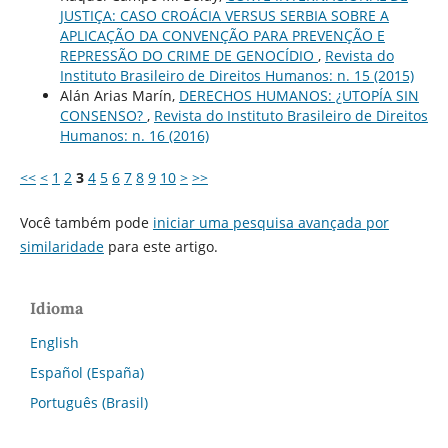
JUSTIÇA: CASO CROÁCIA VERSUS SERBIA SOBRE A
APLICAÇÃO DA CONVENÇÃO PARA PREVENÇÃO E
REPRESSÃO DO CRIME DE GENOCÍDIO
,
Revista do
Instituto Brasileiro de Direitos Humanos: n. 15 (2015)
Alán Arias Marín,
DERECHOS HUMANOS: ¿UTOPÍA SIN
CONSENSO?
,
Revista do Instituto Brasileiro de Direitos
Humanos: n. 16 (2016)
<<
<
1
2
3
4
5
6
7
8
9
10
>
>>
Você também pode
iniciar uma pesquisa avançada por
similaridade
para este artigo.
Idioma
English
Español (España)
Português (Brasil)