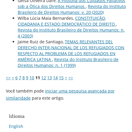
Geisa Oliveira Daré,
A Filosofia dos Cuidados Paliativos
sob a Ótica dos Direitos Humanos
,
Revista do Instituto
Brasileiro de Direitos Humanos: v. 20 (2020)
Wilba Lúcia Maia Bernardes,
CONSTITUIÇÃO,
CIDADANIA E ESTADO DEMOCRÁTICO DE DIREITO
,
Revista do Instituto Brasileiro de Direitos Humanos: n.
4 (2003)
Jaime Ruiz de Santiago,
TEMAS RELEVANTES DEL
DERECHO INTER-NACIONAL DE LOS REFUGIADOS CON
RESPECTO AL PROBLEMA DE LOS REFUGIADOS EN
AMÉRICA LATINA
,
Revista do Instituto Brasileiro de
Direitos Humanos: n. 1 (1999)
<<
<
6
7
8
9
10
11
12
13
14
15
>
>>
Você também pode
iniciar uma pesquisa avançada por
similaridade
para este artigo.
Idioma
English