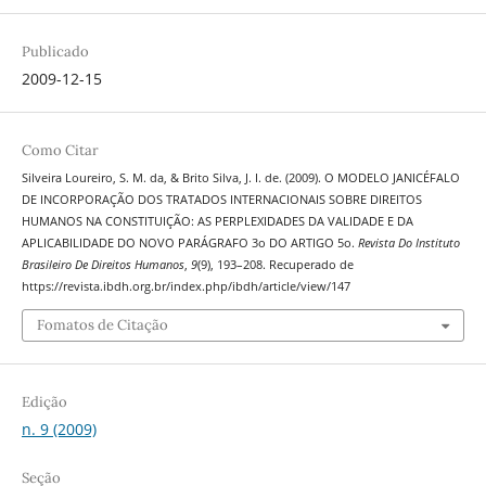
Publicado
2009-12-15
Como Citar
Silveira Loureiro, S. M. da, & Brito Silva, J. I. de. (2009). O MODELO JANICÉFALO
DE INCORPORAÇÃO DOS TRATADOS INTERNACIONAIS SOBRE DIREITOS
HUMANOS NA CONSTITUIÇÃO: AS PERPLEXIDADES DA VALIDADE E DA
APLICABILIDADE DO NOVO PARÁGRAFO 3o DO ARTIGO 5o.
Revista Do Instituto
Brasileiro De Direitos Humanos
,
9
(9), 193–208. Recuperado de
https://revista.ibdh.org.br/index.php/ibdh/article/view/147
Fomatos de Citação
Edição
n. 9 (2009)
Seção