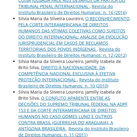
COISA JULGADA FACE AOS DESAFIOS DA PRÁTICA DO
TRIBUNAL PENAL INTERNACIONAL
,
Revista do
Instituto Brasileiro de Direitos Humanos: n. 16 (2016)
Silvia Maria da Silveira Loureiro,
O RECONHECIMENTO
PELA CORTE INTERAMERICANA DE DIREITOS
HUMANOS DAS VÍTIMAS COLETIVAS COMO SUJEITOS
DO DIREITO INTERNACIONAL: ANÁLISE DA EVOLUÇÃO
JURISPRUDENCIAL EM CASOS DE RECLAMOS
TERRITORIAIS DOS POVOS INDÍGENAS
,
Revista do
Instituto Brasileiro de Direitos Humanos: n. 12 (2012)
Silvia Maria da Silveira Loureiro, Jamilly Izabela de
Brito Silva,
DIREITO À NACIONALIDADE: DA
COMPETÊNCIA NACIONAL EXCLUSIVA À EFETIVA
PROTEÇÃO INTERNACIONAL
,
Revista do Instituto
Brasileiro de Direitos Humanos: n. 10 (2010)
Silvia Maria da Silveira Loureiro, Jamilly Izabela de
Brito Silva,
O CONFLITO APARENTE ENTRE AS
DECISÕES DO SUPREMO TRIBUNAL FEDERAL NA ADPF
153 E DA CORTE INTERAMERICANA DE DIREITOS
HUMANOS NO CASO GOMES LUND E OUTROS
CONTRA BRASIL (GUERRILHA DO ARAGUAIA): A
ANTÍGONA BRASILEIRA
,
Revista do Instituto Brasileiro
de Direitos Humanos: n. 11 (2011)