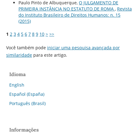
Paulo Pinto de Albuquerque,
O JULGAMENTO DE
PRIMEIRA INSTÂNCIA NO ESTATUTO DE ROMA
,
Revista
do Instituto Brasileiro de Direitos Humanos: n. 15
(2015)
1
2
3
4
5
6
7
8
9
10
>
>>
Você também pode
iniciar uma pesquisa avançada por
similaridade
para este artigo.
Idioma
English
Español (España)
Português (Brasil)
Informações