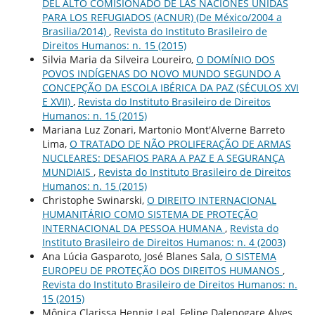
DEL ALTO COMISIONADO DE LAS NACIONES UNIDAS
PARA LOS REFUGIADOS (ACNUR) (De México/2004 a
Brasilia/2014)
,
Revista do Instituto Brasileiro de
Direitos Humanos: n. 15 (2015)
Silvia Maria da Silveira Loureiro,
O DOMÍNIO DOS
POVOS INDÍGENAS DO NOVO MUNDO SEGUNDO A
CONCEPÇÃO DA ESCOLA IBÉRICA DA PAZ (SÉCULOS XVI
E XVII)
,
Revista do Instituto Brasileiro de Direitos
Humanos: n. 15 (2015)
Mariana Luz Zonari, Martonio Mont'Alverne Barreto
Lima,
O TRATADO DE NÃO PROLIFERAÇÃO DE ARMAS
NUCLEARES: DESAFIOS PARA A PAZ E A SEGURANÇA
MUNDIAIS
,
Revista do Instituto Brasileiro de Direitos
Humanos: n. 15 (2015)
Christophe Swinarski,
O DIREITO INTERNACIONAL
HUMANITÁRIO COMO SISTEMA DE PROTEÇÃO
INTERNACIONAL DA PESSOA HUMANA
,
Revista do
Instituto Brasileiro de Direitos Humanos: n. 4 (2003)
Ana Lúcia Gasparoto, José Blanes Sala,
O SISTEMA
EUROPEU DE PROTEÇÃO DOS DIREITOS HUMANOS
,
Revista do Instituto Brasileiro de Direitos Humanos: n.
15 (2015)
Mônica Clarissa Hennig Leal, Felipe Dalenogare Alves,