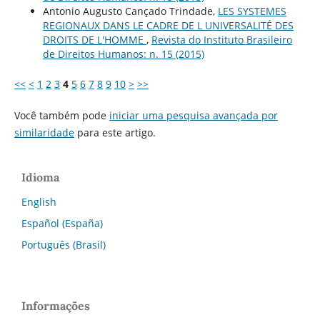
Antonio Augusto Cançado Trindade,
LES SYSTEMES
REGIONAUX DANS LE CADRE DE L UNIVERSALITÉ DES
DROITS DE L'HOMME
,
Revista do Instituto Brasileiro
de Direitos Humanos: n. 15 (2015)
<<
<
1
2
3
4
5
6
7
8
9
10
>
>>
Você também pode
iniciar uma pesquisa avançada por
similaridade
para este artigo.
Idioma
English
Español (España)
Português (Brasil)
Informações