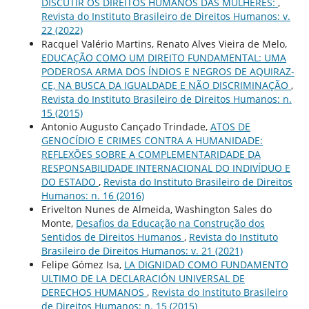
DISCUTIR OS DIREITOS HUMANOS DAS MULHERES:
,
Revista do Instituto Brasileiro de Direitos Humanos: v.
22 (2022)
Racquel Valério Martins, Renato Alves Vieira de Melo,
EDUCAÇÃO COMO UM DIREITO FUNDAMENTAL: UMA
PODEROSA ARMA DOS ÍNDIOS E NEGROS DE AQUIRAZ-
CE, NA BUSCA DA IGUALDADE E NÃO DISCRIMINAÇÃO
,
Revista do Instituto Brasileiro de Direitos Humanos: n.
15 (2015)
Antonio Augusto Cançado Trindade,
ATOS DE
GENOCÍDIO E CRIMES CONTRA A HUMANIDADE:
REFLEXÕES SOBRE A COMPLEMENTARIDADE DA
RESPONSABILIDADE INTERNACIONAL DO INDIVÍDUO E
DO ESTADO
,
Revista do Instituto Brasileiro de Direitos
Humanos: n. 16 (2016)
Erivelton Nunes de Almeida, Washington Sales do
Monte,
Desafios da Educação na Construção dos
Sentidos de Direitos Humanos
,
Revista do Instituto
Brasileiro de Direitos Humanos: v. 21 (2021)
Felipe Gómez Isa,
LA DIGNIDAD COMO FUNDAMENTO
ULTIMO DE LA DECLARACIÓN UNIVERSAL DE
DERECHOS HUMANOS
,
Revista do Instituto Brasileiro
de Direitos Humanos: n. 15 (2015)