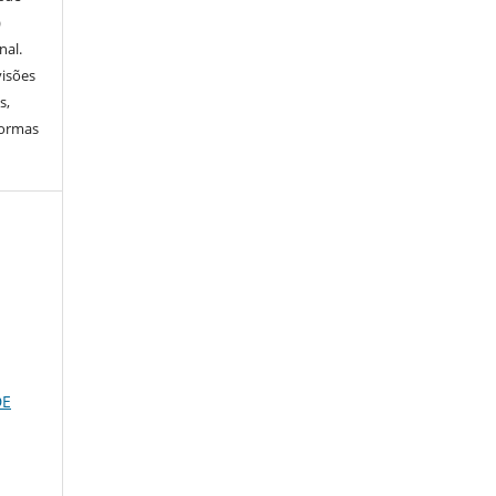
)
nal.
visões
s,
normas
DE