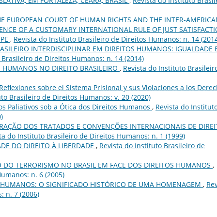
SLATIVA, EM FORTALEZA, CEARÁ, BRASIL
,
Revista do Instituto Brasil
HE EUROPEAN COURT OF HUMAN RIGHTS AND THE INTER-AMERICA
NCE OF A CUSTOMARY INTERNATIONAL RULE OF JUST SATISFACT
OPE
,
Revista do Instituto Brasileiro de Direitos Humanos: n. 14 (201
RASILEIRO INTERDISCIPLINAR EM DIREITOS HUMANOS: IGUALDADE 
o Brasileiro de Direitos Humanos: n. 14 (2014)
S HUMANOS NO DIREITO BRASILEIRO
,
Revista do Instituto Brasileir
 Reflexiones sobre el Sistema Prisional y sus Violaciones a los Dere
uto Brasileiro de Direitos Humanos: v. 20 (2020)
dos Paliativos sob a Ótica dos Direitos Humanos
,
Revista do Institut
)
RAÇÃO DOS TRATADOS E CONVENÇÕES INTERNACIONAIS DE DIREI
ta do Instituto Brasileiro de Direitos Humanos: n. 1 (1999)
DADE DO DIREITO À LIBERDADE
,
Revista do Instituto Brasileiro de
O DO TERRORISMO NO BRASIL EM FACE DOS DIREITOS HUMANOS
,
 Humanos: n. 6 (2005)
S HUMANOS: O SIGNIFICADO HISTÓRICO DE UMA HOMENAGEM
,
Rev
: n. 7 (2006)