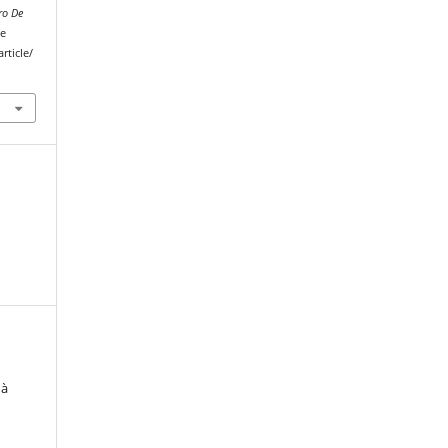
ro De
de
rticle/
 à