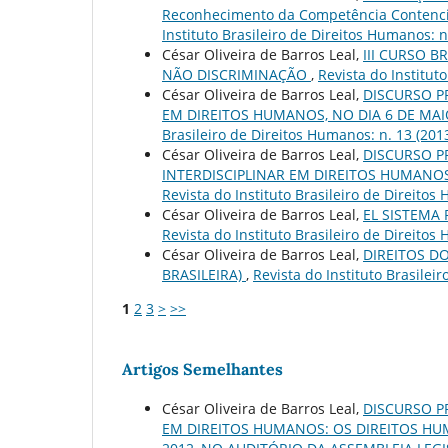
Reconhecimento da Competência Contenci
Instituto Brasileiro de Direitos Humanos: n
César Oliveira de Barros Leal,
III CURSO B
NÃO DISCRIMINAÇÃO
,
Revista do Institut
César Oliveira de Barros Leal,
DISCURSO P
EM DIREITOS HUMANOS, NO DIA 6 DE MAIO
Brasileiro de Direitos Humanos: n. 13 (201
César Oliveira de Barros Leal,
DISCURSO P
INTERDISCIPLINAR EM DIREITOS HUMANOS,
Revista do Instituto Brasileiro de Direitos
César Oliveira de Barros Leal,
EL SISTEMA
Revista do Instituto Brasileiro de Direitos
César Oliveira de Barros Leal,
DIREITOS D
BRASILEIRA)
,
Revista do Instituto Brasilei
1
2
3
>
>>
Artigos Semelhantes
César Oliveira de Barros Leal,
DISCURSO P
EM DIREITOS HUMANOS: OS DIREITOS HU