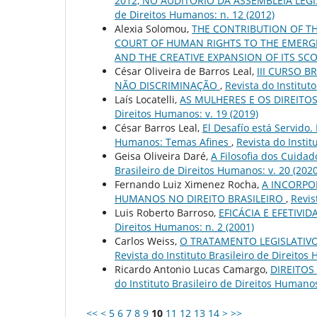
2012, NO AUDITÓRIO DA ASSEMBLEIA LEGI
de Direitos Humanos: n. 12 (2012)
Alexia Solomou,
THE CONTRIBUTION OF T
COURT OF HUMAN RIGHTS TO THE EMERGE
AND THE CREATIVE EXPANSION OF ITS SC
César Oliveira de Barros Leal,
III CURSO B
NÃO DISCRIMINAÇÃO
,
Revista do Institut
Laís Locatelli,
AS MULHERES E OS DIREITO
Direitos Humanos: v. 19 (2019)
César Barros Leal,
El Desafío está Servido.
Humanos: Temas Afines
,
Revista do Instit
Geisa Oliveira Daré,
A Filosofia dos Cuida
Brasileiro de Direitos Humanos: v. 20 (2020
Fernando Luiz Ximenez Rocha,
A INCORPO
HUMANOS NO DIREITO BRASILEIRO
,
Revis
Luis Roberto Barroso,
EFICÁCIA E EFETIVI
Direitos Humanos: n. 2 (2001)
Carlos Weiss,
O TRATAMENTO LEGISLATIV
Revista do Instituto Brasileiro de Direitos
Ricardo Antonio Lucas Camargo,
DIREITO
do Instituto Brasileiro de Direitos Humanos
<<
<
5
6
7
8
9
10
11
12
13
14
>
>>