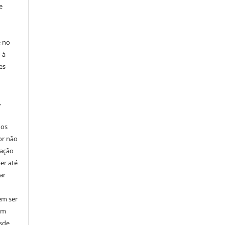
e
e no
 à
es
,
nos
or não
cação
er até
ar
em ser
em
esde