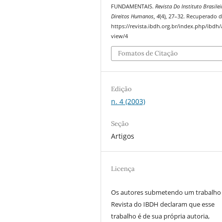
FUNDAMENTAIS.
Revista Do Instituto Brasilei
Direitos Humanos
,
4
(4), 27–32. Recuperado 
https://revista.ibdh.org.br/index.php/ibdh/a
view/4
Fomatos de Citação
Edição
n. 4 (2003)
Seção
Artigos
Licença
Os autores submetendo um trabalho
Revista do IBDH declaram que esse
trabalho é de sua própria autoria,