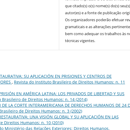
que citado(s) o(s) nome(s) do(s) seu(s
autor(es) e a fonte de publicação origi
Os organizadores poderão efetuar re
gramaticais e as alterações pertinente
bem como adequar os trabalhos às 
técnicas vigentes.
STAURATIVA: SU APLICACIÓN EN PRISIONES Y CENTROS DE
TORES
,
Revista do Instituto Brasileiro de Direitos Humanos: n. 11
PRISIÓN EN AMÉRICA LATINA: LOS PRIVADOS DE LIBERTAD Y SUS
o Brasileiro de Direitos Humanos: n. 14 (2014)
 DE LA CORTE INTERAMERICANA DE DERECHOS HUMANOS DE 24 
 Brasileiro de Direitos Humanos: n. 3 (2002)
 RESTAURATIVA: UNA VISIÓN GLOBAL Y SU APLICACIÓN EN LAS
 de Direitos Humanos: n. 10 (2010)
o Ministério das Relações Exteriores: Direitos Humanos.