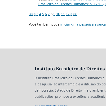
Brasileiro de Direitos Humanos: n. 17/18 (
<<
<
3
4
5
6
7
8
9
10
11
12
>
>>
Você também pode
iniciar uma pesquisa avança
Instituto Brasileiro de Direit
O Instituto Brasileiro de Direitos Humanos é
à pesquisa, ao intercâmbio e à difusão do co
democracia, Estado de Direito, meio ambient
publicações, promove a excelência acadêmic