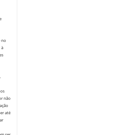
e
e no
 à
es
,
nos
or não
cação
er até
ar
em ser