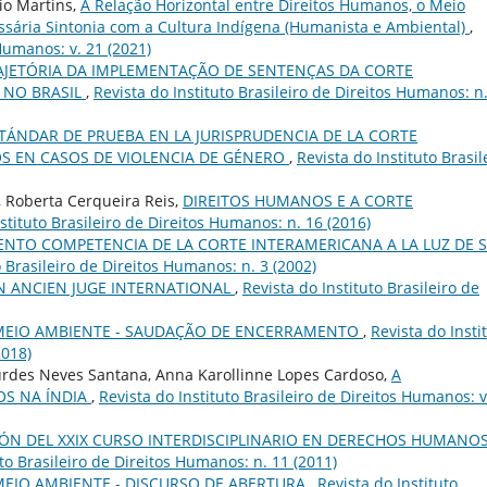
io Martins,
A Relação Horizontal entre Direitos Humanos, o Meio
sária Sintonia com a Cultura Indígena (Humanista e Ambiental)
,
 Humanos: v. 21 (2021)
AJETÓRIA DA IMPLEMENTAÇÃO DE SENTENÇAS DA CORTE
 NO BRASIL
,
Revista do Instituto Brasileiro de Direitos Humanos: n
STÁNDAR DE PRUEBA EN LA JURISPRUDENCIA DE LA CORTE
 EN CASOS DE VIOLENCIA DE GÉNERO
,
Revista do Instituto Brasil
, Roberta Cerqueira Reis,
DIREITOS HUMANOS E A CORTE
stituto Brasileiro de Direitos Humanos: n. 16 (2016)
NTO COMPETENCIA DE LA CORTE INTERAMERICANA A LA LUZ DE 
o Brasileiro de Direitos Humanos: n. 3 (2002)
UN ANCIEN JUGE INTERNATIONAL
,
Revista do Instituto Brasileiro de
MEIO AMBIENTE - SAUDAÇÃO DE ENCERRAMENTO
,
Revista do Insti
2018)
urdes Neves Santana, Anna Karollinne Lopes Cardoso,
A
OS NA ÍNDIA
,
Revista do Instituto Brasileiro de Direitos Humanos: v
ÓN DEL XXIX CURSO INTERDISCIPLINARIO EN DERECHOS HUMANO
uto Brasileiro de Direitos Humanos: n. 11 (2011)
MEIO AMBIENTE - DISCURSO DE ABERTURA
,
Revista do Instituto