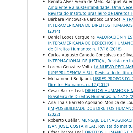
Renato Alves Vieira de Melo, Racquel Valér
Ambiente e a Sustentabilidade. Uma Neces
Revista do Instituto Brasileiro de Direitos
Bárbara Pincowska Cardoso Campos,
A TR
INTERAMERICANA DE DIREITOS HUMANOS
(2014)
Daniel Lopes Cerqueira,
VALORACIÓN Y E
INTERAMERICANA DE DERECHOS HUMANOS
de Direitos Humanos: n. 17/18 (2018)
Carlos Augusto Canedo Gonçalves da Silva
INTERNACIONAL DE JUSTIÇA
,
Revista do In
Lorena González Volio,
LA NUEVO REGLAME
JURISPRUDENCIA Y SU
,
Revista do Institut
Mohammed Bedjaoui,
LIBRES PROPOS D’
Direitos Humanos: n. 12 (2012)
César Barros Leal,
DIREITOS HUMANOS E 
Brasileiro de Direitos Humanos: n. 17/18 (
Ana Thais Barreto Apoliano, Mônica de Lo
(IM)POSSIBILIDADE DOS DIREITOS HUMAN
(2022)
Roberto Cuéllar,
MENSAJE DE INAUGURACI
(SAN JOSÉ, COSTA RICA)
,
Revista do Instit
César Barros Leal,
DIREITOS HUMANOS E 