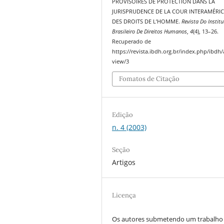
PROVISOIRES DE PROTECTION DANS LA
JURISPRUDENCE DE LA COUR INTERAMÉRIC
DES DROITS DE L’HOMME.
Revista Do Institu
Brasileiro De Direitos Humanos
,
4
(4), 13–26.
Recuperado de
https://revista.ibdh.org.br/index.php/ibdh/a
view/3
Fomatos de Citação
Edição
n. 4 (2003)
Seção
Artigos
Licença
Os autores submetendo um trabalho