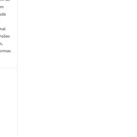
em
esde
)
nal.
visões
s,
normas