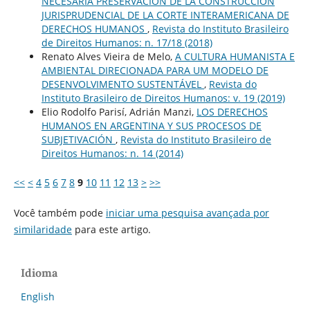
NECESARIA PRESERVACIÓN DE LA CONSTRUCCIÓN
JURISPRUDENCIAL DE LA CORTE INTERAMERICANA DE
DERECHOS HUMANOS
,
Revista do Instituto Brasileiro
de Direitos Humanos: n. 17/18 (2018)
Renato Alves Vieira de Melo,
A CULTURA HUMANISTA E
AMBIENTAL DIRECIONADA PARA UM MODELO DE
DESENVOLVIMENTO SUSTENTÁVEL
,
Revista do
Instituto Brasileiro de Direitos Humanos: v. 19 (2019)
Elio Rodolfo Parisí, Adrián Manzi,
LOS DERECHOS
HUMANOS EN ARGENTINA Y SUS PROCESOS DE
SUBJETIVACIÓN
,
Revista do Instituto Brasileiro de
Direitos Humanos: n. 14 (2014)
<<
<
4
5
6
7
8
9
10
11
12
13
>
>>
Você também pode
iniciar uma pesquisa avançada por
similaridade
para este artigo.
Idioma
English