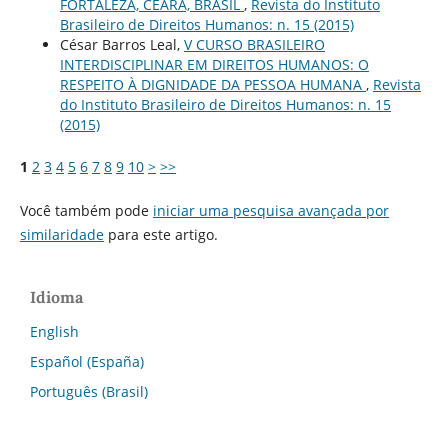
FORTALEZA, CEARÁ, BRASIL
,
Revista do Instituto
Brasileiro de Direitos Humanos: n. 15 (2015)
César Barros Leal,
V CURSO BRASILEIRO
INTERDISCIPLINAR EM DIREITOS HUMANOS: O
RESPEITO À DIGNIDADE DA PESSOA HUMANA
,
Revista
do Instituto Brasileiro de Direitos Humanos: n. 15
(2015)
1
2
3
4
5
6
7
8
9
10
>
>>
Você também pode
iniciar uma pesquisa avançada por
similaridade
para este artigo.
Idioma
English
Español (España)
Português (Brasil)