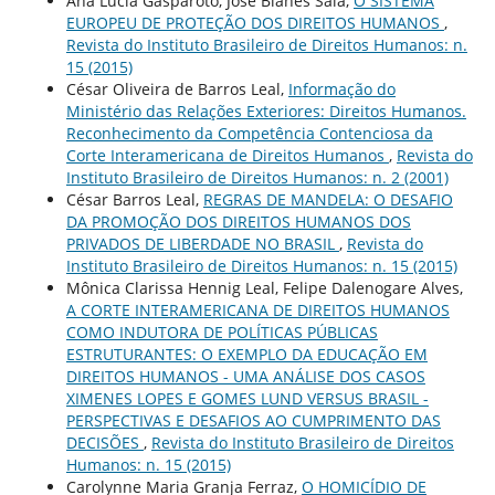
Ana Lúcia Gasparoto, José Blanes Sala,
O SISTEMA
EUROPEU DE PROTEÇÃO DOS DIREITOS HUMANOS
,
Revista do Instituto Brasileiro de Direitos Humanos: n.
15 (2015)
César Oliveira de Barros Leal,
Informação do
Ministério das Relações Exteriores: Direitos Humanos.
Reconhecimento da Competência Contenciosa da
Corte Interamericana de Direitos Humanos
,
Revista do
Instituto Brasileiro de Direitos Humanos: n. 2 (2001)
César Barros Leal,
REGRAS DE MANDELA: O DESAFIO
DA PROMOÇÃO DOS DIREITOS HUMANOS DOS
PRIVADOS DE LIBERDADE NO BRASIL
,
Revista do
Instituto Brasileiro de Direitos Humanos: n. 15 (2015)
Mônica Clarissa Hennig Leal, Felipe Dalenogare Alves,
A CORTE INTERAMERICANA DE DIREITOS HUMANOS
COMO INDUTORA DE POLÍTICAS PÚBLICAS
ESTRUTURANTES: O EXEMPLO DA EDUCAÇÃO EM
DIREITOS HUMANOS - UMA ANÁLISE DOS CASOS
XIMENES LOPES E GOMES LUND VERSUS BRASIL -
PERSPECTIVAS E DESAFIOS AO CUMPRIMENTO DAS
DECISÕES
,
Revista do Instituto Brasileiro de Direitos
Humanos: n. 15 (2015)
Carolynne Maria Granja Ferraz,
O HOMICÍDIO DE