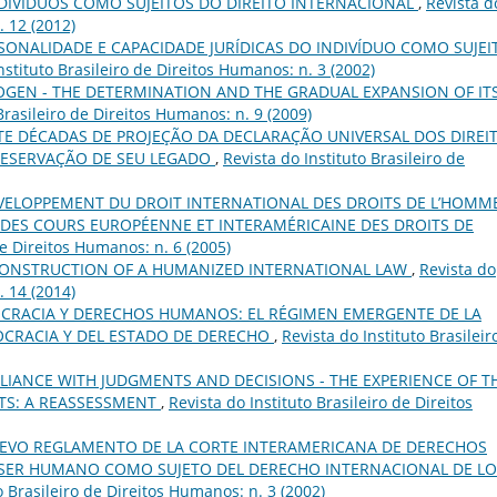
DIVÍDUOS COMO SUJEITOS DO DIREITO INTERNACIONAL
,
Revista d
. 12 (2012)
SONALIDADE E CAPACIDADE JURÍDICAS DO INDIVÍDUO COMO SUJEI
nstituto Brasileiro de Direitos Humanos: n. 3 (2002)
OGEN - THE DETERMINATION AND THE GRADUAL EXPANSION OF IT
Brasileiro de Direitos Humanos: n. 9 (2009)
TE DÉCADAS DE PROJEÇÃO DA DECLARAÇÃO UNIVERSAL DOS DIREI
PRESERVAÇÃO DE SEU LEGADO
,
Revista do Instituto Brasileiro de
VELOPPEMENT DU DROIT INTERNATIONAL DES DROITS DE L’HOMM
CE DES COURS EUROPÉENNE ET INTERAMÉRICAINE DES DROITS DE
de Direitos Humanos: n. 6 (2005)
CONSTRUCTION OF A HUMANIZED INTERNATIONAL LAW
,
Revista do
. 14 (2014)
CRACIA Y DERECHOS HUMANOS: EL RÉGIMEN EMERGENTE DE LA
CRACIA Y DEL ESTADO DE DERECHO
,
Revista do Instituto Brasileir
IANCE WITH JUDGMENTS AND DECISIONS - THE EXPERIENCE OF T
TS: A REASSESSMENT
,
Revista do Instituto Brasileiro de Direitos
UEVO REGLAMENTO DE LA CORTE INTERAMERICANA DE DERECHOS
 SER HUMANO COMO SUJETO DEL DERECHO INTERNACIONAL DE LO
o Brasileiro de Direitos Humanos: n. 3 (2002)