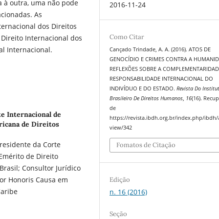
 à outra, uma não pode
2016-11-24
acionadas. As
nternacional dos Direitos
Como Citar
 Direito Internacional dos
l Internacional.
Cançado Trindade, A. A. (2016). ATOS DE
GENOCÍDIO E CRIMES CONTRA A HUMANID
REFLEXÕES SOBRE A COMPLEMENTARIDAD
RESPONSABILIDADE INTERNACIONAL DO
INDIVÍDUO E DO ESTADO.
Revista Do Institu
Brasileiro De Direitos Humanos
,
16
(16). Recu
de
te Internacional de
https://revista.ibdh.org.br/index.php/ibdh/a
ricana de Direitos
view/342
-Presidente da Corte
Fomatos de Citação
Emérito de Direito
Brasil; Consultor Jurídico
tor Honoris Causa em
Edição
Caribe
n. 16 (2016)
Seção