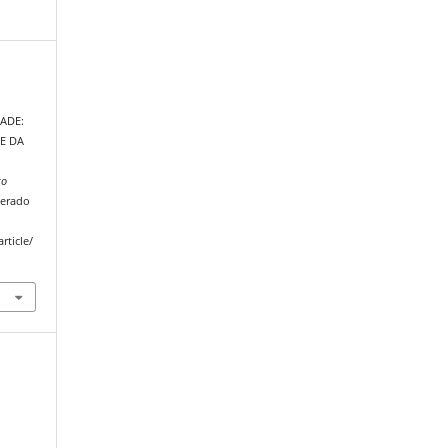
ADE:
E DA
to
perado
rticle/