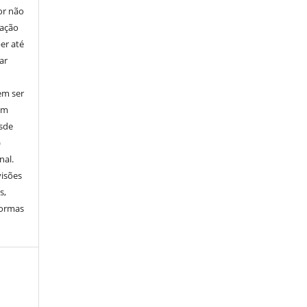
or não
cação
er até
ar
em ser
em
esde
)
nal.
visões
s,
normas