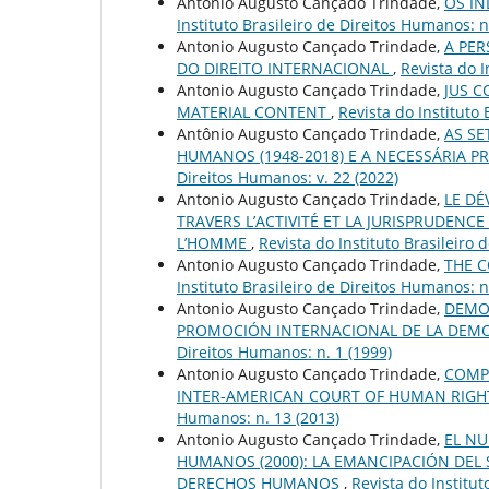
Antonio Augusto Cançado Trindade,
OS IN
Instituto Brasileiro de Direitos Humanos: n
Antonio Augusto Cançado Trindade,
A PER
DO DIREITO INTERNACIONAL
,
Revista do I
Antonio Augusto Cançado Trindade,
JUS C
MATERIAL CONTENT
,
Revista do Instituto 
Antônio Augusto Cançado Trindade,
AS SE
HUMANOS (1948-2018) E A NECESSÁRIA 
Direitos Humanos: v. 22 (2022)
Antonio Augusto Cançado Trindade,
LE DÉ
TRAVERS L’ACTIVITÉ ET LA JURISPRUDEN
L’HOMME
,
Revista do Instituto Brasileiro 
Antonio Augusto Cançado Trindade,
THE 
Instituto Brasileiro de Direitos Humanos: n
Antonio Augusto Cançado Trindade,
DEMO
PROMOCIÓN INTERNACIONAL DE LA DEMO
Direitos Humanos: n. 1 (1999)
Antonio Augusto Cançado Trindade,
COMPL
INTER-AMERICAN COURT OF HUMAN RIGH
Humanos: n. 13 (2013)
Antonio Augusto Cançado Trindade,
EL N
HUMANOS (2000): LA EMANCIPACIÓN DEL
DERECHOS HUMANOS
,
Revista do Institut