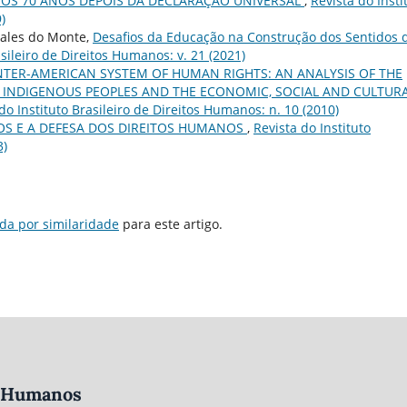
OS 70 ANOS DEPOIS DA DECLARAÇÃO UNIVERSAL
,
Revista do Insti
)
Sales do Monte,
Desafios da Educação na Construção dos Sentidos 
asileiro de Direitos Humanos: v. 21 (2021)
INTER-AMERICAN SYSTEM OF HUMAN RIGHTS: AN ANALYSIS OF THE
F INDIGENOUS PEOPLES AND THE ECONOMIC, SOCIAL AND CULTUR
do Instituto Brasileiro de Direitos Humanos: n. 10 (2010)
NOS E A DEFESA DOS DIREITOS HUMANOS
,
Revista do Instituto
3)
da por similaridade
para este artigo.
os Humanos