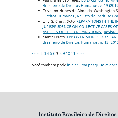
Patrícia Galvão Teles,
OS DIREITOS HUMAN
Brasileiro de Direitos Humanos: v. 19 (2019
Erivelton Nunes de Almeida, Washington 
Direitos Humanos
,
Revista do Instituto Br
Lilly G. Ching-Soto,
REPARATIONS IN THE 
JURISPRUDENCE ON COLLECTIVE CASES O
ASPECTS OF THEIR REPARATIONS
,
Revista 
Marcel Biato,
TPI: OS PRIMEIROS DOZE A
Brasileiro de Direitos Humanos: n. 13 (201
<<
<
2
3
4
5
6
7
8
9
10
11
>
>>
Você também pode
iniciar uma pesquisa avança
Instituto Brasileiro de Direit