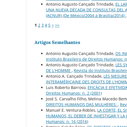
Antonio Augusto Cançado Trindade,
EL LA
UNA NUEVA DÉCADA DE CONSULTAS DEL A
(ACNUR) (De México/2004 a Brasilia/2014)
1
2
3
4
5
>
>>
Artigos Semelhantes
Antonio Augusto Cançado Trindade,
OS IN
Instituto Brasileiro de Direitos Humanos: n
Antonio Augusto Cançado Trindade,
LES S
DE L'HOMME
,
Revista do Instituto Brasile
Antonio A. Cançado Trindade,
LES MESURE
INTERAMÉRICAINE DES DROITS DE L'HO
Luis Roberto Barroso,
EFICÁCIA E EFETIVI
Direitos Humanos: n. 2 (2001)
José S. Carvalho Filho, Melina Macedo Bem
DIREITOS HUMANOS DAS MULHERES:
,
Rev
Manuel E. Ventura-Robles,
LA CORTE, EL 
HUMANOS, EL DEBER DE INVESTIGAR Y LA 
Humanos: n. 16 (2016)