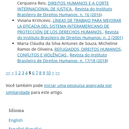
Cerqueira Reis,
DIREITOS HUMANOS E A CORTE
INTERNACIONAL DE JUSTIÇA
,
Revista do Instituto
Brasileiro de Direitos Humanos: n. 16 (2016)
Viviana Krsticevic,
LÍNEAS DE TRABAJO PARA MEJORAR
LA EFICACIA DEL SISTEMA INTERAMERICANO DE
PROTECCIÓN DE LOS DERECHOS HUMANOS
,
Revista
do Instituto Brasileiro de Direitos Humanos: n. 2 (2001)
Maria Cláudia da Silva Antunes de Souza, Micheline
Ramos de Oliveira,
REFUGIADOS, DIREITOS HUMANOS,
CONFLITOS E VIOLÊNCIAS
,
Revista do Instituto
Brasileiro de Direitos Humanos: n. 17/18 (2018)
<<
<
1
2
3
4
5
6
7
8
9
10
>
>>
Você também pode
iniciar uma pesquisa avançada por
similaridade
para este artigo.
Idioma
English
Español (España)