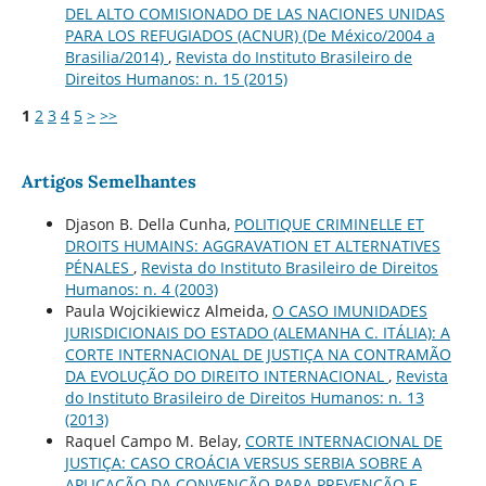
DEL ALTO COMISIONADO DE LAS NACIONES UNIDAS
PARA LOS REFUGIADOS (ACNUR) (De México/2004 a
Brasilia/2014)
,
Revista do Instituto Brasileiro de
Direitos Humanos: n. 15 (2015)
1
2
3
4
5
>
>>
Artigos Semelhantes
Djason B. Della Cunha,
POLITIQUE CRIMINELLE ET
DROITS HUMAINS: AGGRAVATION ET ALTERNATIVES
PÉNALES
,
Revista do Instituto Brasileiro de Direitos
Humanos: n. 4 (2003)
Paula Wojcikiewicz Almeida,
O CASO IMUNIDADES
JURISDICIONAIS DO ESTADO (ALEMANHA C. ITÁLIA): A
CORTE INTERNACIONAL DE JUSTIÇA NA CONTRAMÃO
DA EVOLUÇÃO DO DIREITO INTERNACIONAL
,
Revista
do Instituto Brasileiro de Direitos Humanos: n. 13
(2013)
Raquel Campo M. Belay,
CORTE INTERNACIONAL DE
JUSTIÇA: CASO CROÁCIA VERSUS SERBIA SOBRE A
APLICAÇÃO DA CONVENÇÃO PARA PREVENÇÃO E