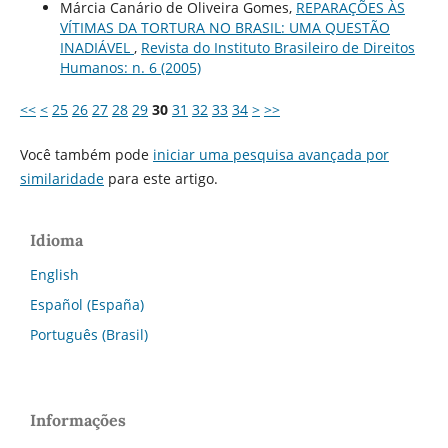
Márcia Canário de Oliveira Gomes,
REPARAÇÕES ÀS
VÍTIMAS DA TORTURA NO BRASIL: UMA QUESTÃO
INADIÁVEL
,
Revista do Instituto Brasileiro de Direitos
Humanos: n. 6 (2005)
<<
<
25
26
27
28
29
30
31
32
33
34
>
>>
Você também pode
iniciar uma pesquisa avançada por
similaridade
para este artigo.
Idioma
English
Español (España)
Português (Brasil)
Informações