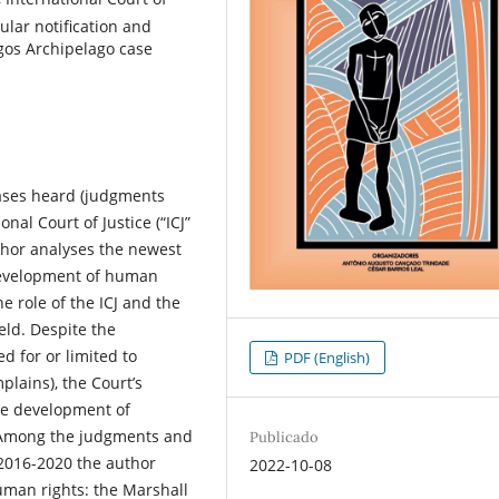
sular notification and
agos Archipelago case
cases heard (judgments
nal Court of Justice (“ICJ”
uthor analyses the newest
 development of human
e role of the ICJ and the
eld. Despite the
ed for or limited to
PDF (English)
plains), the Court’s
he development of
. Among the judgments and
Publicado
2016-2020 the author
2022-10-08
uman rights: the Marshall