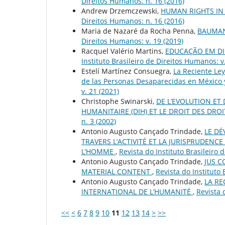
Direitos Humanos: n. 16 (2016)
Andrew Drzemczewski,
HUMAN RIGHTS IN 
Direitos Humanos: n. 16 (2016)
Maria de Nazaré da Rocha Penna,
BAUMAN
Direitos Humanos: v. 19 (2019)
Racquel Valério Martins,
EDUCAÇÃO EM 
Instituto Brasileiro de Direitos Humanos: v
Estelí Martínez Consuegra,
La Reciente Ley
de las Personas Desaparecidas en México 
v. 21 (2021)
Christophe Swinarski,
DE L’EVOLUTION ET
HUMANITAIRE (DIH) ET LE DROIT DES DRO
n. 3 (2002)
Antonio Augusto Cançado Trindade,
LE DÉ
TRAVERS L’ACTIVITÉ ET LA JURISPRUDEN
L’HOMME
,
Revista do Instituto Brasileiro 
Antonio Augusto Cançado Trindade,
JUS C
MATERIAL CONTENT
,
Revista do Instituto 
Antonio Augusto Cançado Trindade,
LA RE
INTERNATIONAL DE L’HUMANITÉ
,
Revista 
<<
<
6
7
8
9
10
11
12
13
14
>
>>