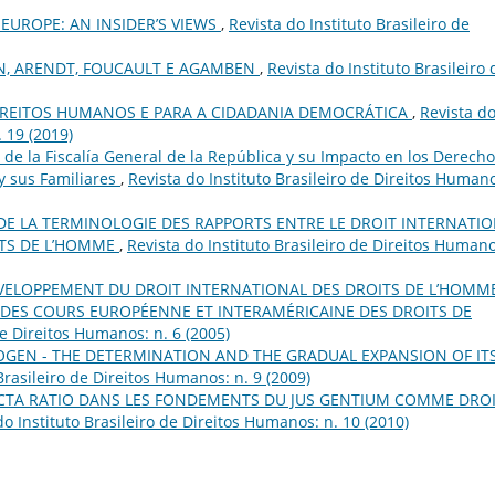
EUROPE: AN INSIDER’S VIEWS
,
Revista do Instituto Brasileiro de
, ARENDT, FOUCAULT E AGAMBEN
,
Revista do Instituto Brasileiro 
DIREITOS HUMANOS E PARA A CIDADANIA DEMOCRÁTICA
,
Revista d
. 19 (2019)
 de la Fiscalía General de la República y su Impacto en los Derech
y sus Familiares
,
Revista do Instituto Brasileiro de Direitos Human
 DE LA TERMINOLOGIE DES RAPPORTS ENTRE LE DROIT INTERNATI
ITS DE L’HOMME
,
Revista do Instituto Brasileiro de Direitos Humano
VELOPPEMENT DU DROIT INTERNATIONAL DES DROITS DE L’HOMM
CE DES COURS EUROPÉENNE ET INTERAMÉRICAINE DES DROITS DE
de Direitos Humanos: n. 6 (2005)
OGEN - THE DETERMINATION AND THE GRADUAL EXPANSION OF IT
Brasileiro de Direitos Humanos: n. 9 (2009)
CTA RATIO DANS LES FONDEMENTS DU JUS GENTIUM COMME DRO
do Instituto Brasileiro de Direitos Humanos: n. 10 (2010)