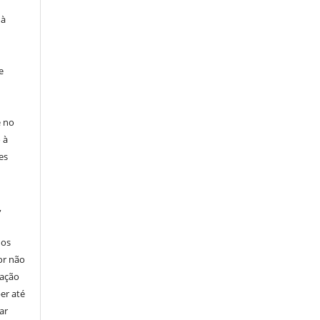
 à
e
e no
 à
es
,
nos
or não
cação
er até
ar