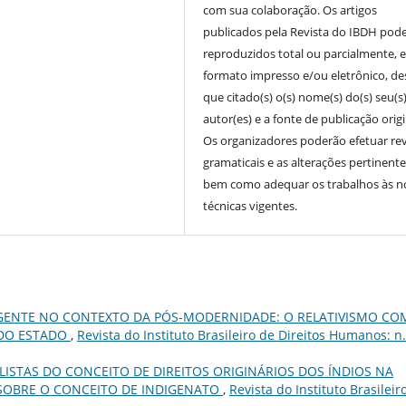
com sua colaboração. Os artigos
publicados pela Revista do IBDH pod
reproduzidos total ou parcialmente, 
formato impresso e/ou eletrônico, d
que citado(s) o(s) nome(s) do(s) seu(s
autor(es) e a fonte de publicação origi
Os organizadores poderão efetuar re
gramaticais e as alterações pertinente
bem como adequar os trabalhos às 
técnicas vigentes.
ERGENTE NO CONTEXTO DA PÓS-MODERNIDADE: O RELATIVISMO C
 DO ESTADO
,
Revista do Instituto Brasileiro de Direitos Humanos: n
LISTAS DO CONCEITO DE DIREITOS ORIGINÁRIOS DOS ÍNDIOS NA
 SOBRE O CONCEITO DE INDIGENATO
,
Revista do Instituto Brasileir