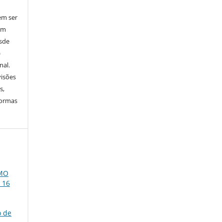
em ser
em
esde
)
nal.
visões
s,
normas
OMO
. 16
o de