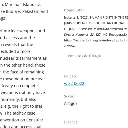
m, Marshall Islands v.
Como Citar
ase (India v. Pakistan) and
Isokaite, I. (2022). HUMAN RIGHTS IN THE 
gs).
JURISPRUDENCE OF THE INTERNATIONAL 
OF JUSTICE.
Revista Do Instituto Brasileiro De
 of nuclear weapons and
Direitos Humanos
,
22
, 127–140. Recuperado
 and access and the
https://revista.ibdh.org.br/index.php/ibdh/a
h reveals that the
view/476
precluded a more
Fomatos de Citação
te nuclear disarmament as
on the other hand, these
n the face of remaining
Edição
the movement on nuclear
v. 22 (2022)
 treaty on complete
r weapons not only have
Seção
humanity, but also
Artigos
 e.g. the right to life)
aw. The Jadhav case
 Convention on Consular
Licença
ication and access shall