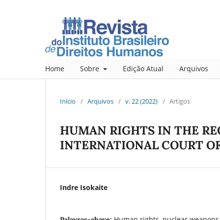
Home
Sobre
Edição Atual
Arquivos
Início
/
Arquivos
/
v. 22 (2022)
/
Artigos
HUMAN RIGHTS IN THE RE
INTERNATIONAL COURT OF
Indre Isokaite
Human rights, nuclear weapons, 
Palavras-chave: