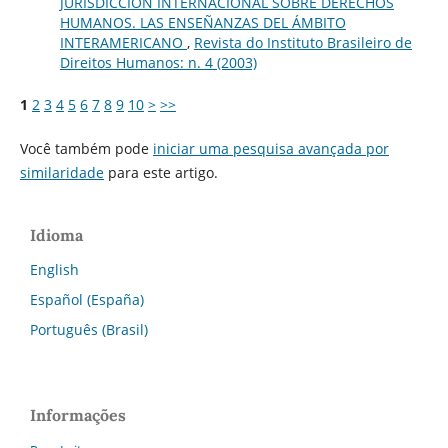
JURISDICCIÓN INTERNACIONAL SOBRE DERECHOS
HUMANOS. LAS ENSEÑANZAS DEL ÁMBITO
INTERAMERICANO
,
Revista do Instituto Brasileiro de
Direitos Humanos: n. 4 (2003)
1
2
3
4
5
6
7
8
9
10
>
>>
Você também pode
iniciar uma pesquisa avançada por
similaridade
para este artigo.
Idioma
English
Español (España)
Português (Brasil)
Informações