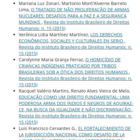
Mariana Luz Zonari, Martonio Mont'Alverne Barreto
Lima,
O TRATADO DE NÃO PROLIFERAÇÃO DE ARMAS
NUCLEARES: DESAFIOS PARA A PAZ E A SEGURANÇA
MUNDIAIS
,
Revista do Instituto Brasileiro de Direitos
Humanos: n. 15 (2015)
Verônica Lidia Martínez Martínez,
LOS DERECHOS
ECONÔMICOS, SOCIALES Y CULTURALES EN SERIO
,
Revista do Instituto Brasileiro de Direitos Humanos: n.
15 (2015)
Carolynne Maria Granja Ferraz,
O HOMICÍDIO DE
CRIANÇAS INDÍGENAS PRATICADO POR TRIBOS
BRASILEIRAS SOB A ÓTICA DOS DIREITOS HUMANOS
,
Revista do Instituto Brasileiro de Direitos Humanos: n.
15 (2015)
Racquel Valério Martins, Renato Alves Vieira de Melo,
EDUCAÇÃO COMO UM DIREITO FUNDAMENTAL: UMA
PODEROSA ARMA DOS ÍNDIOS E NEGROS DE AQUIRAZ-
CE, NA BUSCA DA IGUALDADE E NÃO DISCRIMINAÇÃO
,
Revista do Instituto Brasileiro de Direitos Humanos: n.
15 (2015)
Luis Francisco Cervantes G.,
EL FORTALECIMIENTO DE
LA JURISDICCIÓN NACIONAL COMO DESAFÍO DE LA