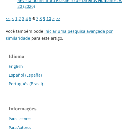
Revista do Instituto Brasileiro de Direitos Humanos: v.
20 (2020)
<<
<
1
2
3
4
5
6
7
8
9
10
>
>>
Você também pode
iniciar uma pesquisa avançada por
similaridade
para este artigo.
Idioma
English
Español (España)
Português (Brasil)
Informações
Para Leitores
Para Autores