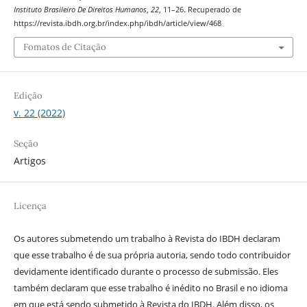
Instituto Brasileiro De Direitos Humanos
,
22
, 11–26. Recuperado de
https://revista.ibdh.org.br/index.php/ibdh/article/view/468
Fomatos de Citação
Edição
v. 22 (2022)
Seção
Artigos
Licença
Os autores submetendo um trabalho à Revista do IBDH declaram
que esse trabalho é de sua própria autoria, sendo todo contribuidor
devidamente identificado durante o processo de submissão. Eles
também declaram que esse trabalho é inédito no Brasil e no idioma
em que está sendo submetido à Revista do IBDH. Além disso, os