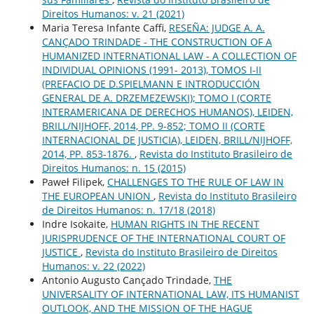
Direitos Humanos: v. 21 (2021)
Maria Teresa Infante Caffi,
RESEÑA: JUDGE A. A.
CANÇADO TRINDADE - THE CONSTRUCTION OF A
HUMANIZED INTERNATIONAL LAW - A COLLECTION OF
INDIVIDUAL OPINIONS (1991- 2013), TOMOS I-II
(PREFACIO DE D.SPIELMANN E INTRODUCCIÓN
GENERAL DE A. DRZEMEZEWSKI); TOMO I (CORTE
INTERAMERICANA DE DERECHOS HUMANOS), LEIDEN,
BRILL/NIJHOFF, 2014, PP. 9-852; TOMO II (CORTE
INTERNACIONAL DE JUSTICIA), LEIDEN, BRILL/NIJHOFF,
2014, PP. 853-1876.
,
Revista do Instituto Brasileiro de
Direitos Humanos: n. 15 (2015)
Paweł Filipek,
CHALLENGES TO THE RULE OF LAW IN
THE EUROPEAN UNION
,
Revista do Instituto Brasileiro
de Direitos Humanos: n. 17/18 (2018)
Indre Isokaite,
HUMAN RIGHTS IN THE RECENT
JURISPRUDENCE OF THE INTERNATIONAL COURT OF
JUSTICE
,
Revista do Instituto Brasileiro de Direitos
Humanos: v. 22 (2022)
Antonio Augusto Cançado Trindade,
THE
UNIVERSALITY OF INTERNATIONAL LAW, ITS HUMANIST
OUTLOOK, AND THE MISSION OF THE HAGUE