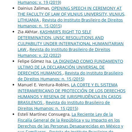
Humanos: v. 19 (2019)
Dainius Zalimas,
OPENING SPEECH IN CEREMONY AT
THE FACULTY OF LAW OF VILNIUS UNIVERSITY, VILNIUS,
LITHUANIA
,
Revista do Instituto Brasileiro de Direitos
Humanos: n. 15 (2015)
Zia Akhtar,
KASHMIR’S RIGHT TO SELF
DETERMINATION, UNSC RESOLUTIONS AND
CULPABILITY UNDER INTERNATIONAL HUMANITARIAN
LAW
,
Revista do Instituto Brasileiro de Direitos
Humanos: v. 22 (2022)
Felipe Gómez Isa,
LA DIGNIDAD COMO FUNDAMENTO
ULTIMO DE LA DECLARACIÓN UNIVERSAL DE
DERECHOS HUMANOS
,
Revista do Instituto Brasileiro
de Direitos Humanos: n. 15 (2015)
Manuel E. Ventura-Robles,
LA CORTE Y EL SISTEMA
INTERAMERICANO DE PROTECCIÓN DE LOS DERECHOS
HUMANOS Y RESENA DE JURISPRUDÊNCIA EN CASOS
BRASILENOS
,
Revista do Instituto Brasileiro de
Direitos Humanos: n. 15 (2015)
Estelí Martínez Consuegra,
La Reciente Ley de la
Fiscalía General de la República y su Impacto en los
Derechos de las Personas Desaparecidas en México y
sus Familiares
,
Revista do Instituto Brasileiro de