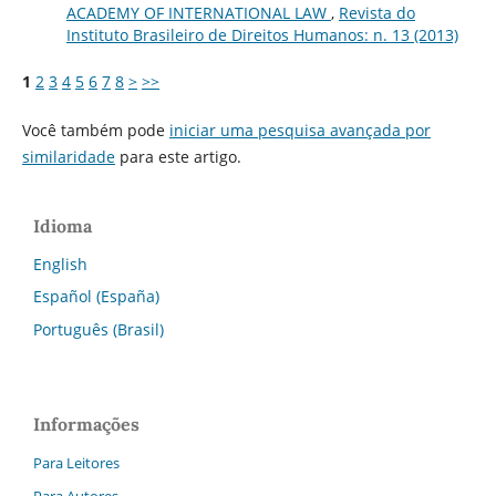
ACADEMY OF INTERNATIONAL LAW
,
Revista do
Instituto Brasileiro de Direitos Humanos: n. 13 (2013)
1
2
3
4
5
6
7
8
>
>>
Você também pode
iniciar uma pesquisa avançada por
similaridade
para este artigo.
Idioma
English
Español (España)
Português (Brasil)
Informações
Para Leitores