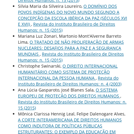
Direitos Humanos: n. 15 (2015)
Silvia Maria da Silveira Loureiro,
O DOMÍNIO DOS
POVOS INDÍGENAS DO NOVO MUNDO SEGUNDO A
CONCEPÇÃO DA ESCOLA IBÉRICA DA PAZ (SÉCULOS XVI
E XVII)
,
Revista do Instituto Brasileiro de Direitos
Humanos: n. 15 (2015)
Mariana Luz Zonari, Martonio Mont'Alverne Barreto
Lima,
O TRATADO DE NÃO PROLIFERAÇÃO DE ARMAS
NUCLEARES: DESAFIOS PARA A PAZ E A SEGURANÇA
MUNDIAIS
,
Revista do Instituto Brasileiro de Direitos
Humanos: n. 15 (2015)
Christophe Swinarski,
O DIREITO INTERNACIONAL
HUMANITÁRIO COMO SISTEMA DE PROTEÇÃO
INTERNACIONAL DA PESSOA HUMANA
,
Revista do
Instituto Brasileiro de Direitos Humanos: n. 4 (2003)
Ana Lúcia Gasparoto, José Blanes Sala,
O SISTEMA
EUROPEU DE PROTEÇÃO DOS DIREITOS HUMANOS
,
Revista do Instituto Brasileiro de Direitos Humanos: n.
15 (2015)
Mônica Clarissa Hennig Leal, Felipe Dalenogare Alves,
A CORTE INTERAMERICANA DE DIREITOS HUMANOS
COMO INDUTORA DE POLÍTICAS PÚBLICAS
ESTRUTURANTES: O EXEMPLO DA EDUCAÇÃO EM