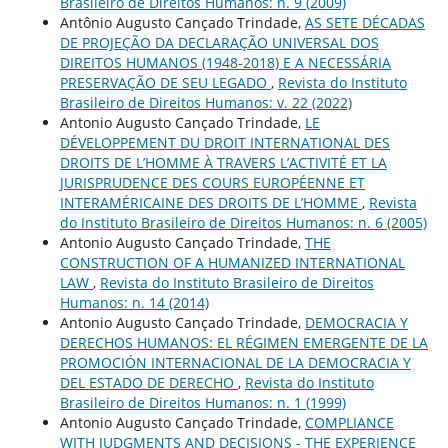
Brasileiro de Direitos Humanos: n. 9 (2009)
Antônio Augusto Cançado Trindade,
AS SETE DÉCADAS
DE PROJEÇÃO DA DECLARAÇÃO UNIVERSAL DOS
DIREITOS HUMANOS (1948-2018) E A NECESSÁRIA
PRESERVAÇÃO DE SEU LEGADO
,
Revista do Instituto
Brasileiro de Direitos Humanos: v. 22 (2022)
Antonio Augusto Cançado Trindade,
LE
DÉVELOPPEMENT DU DROIT INTERNATIONAL DES
DROITS DE L’HOMME À TRAVERS L’ACTIVITÉ ET LA
JURISPRUDENCE DES COURS EUROPÉENNE ET
INTERAMÉRICAINE DES DROITS DE L’HOMME
,
Revista
do Instituto Brasileiro de Direitos Humanos: n. 6 (2005)
Antonio Augusto Cançado Trindade,
THE
CONSTRUCTION OF A HUMANIZED INTERNATIONAL
LAW
,
Revista do Instituto Brasileiro de Direitos
Humanos: n. 14 (2014)
Antonio Augusto Cançado Trindade,
DEMOCRACIA Y
DERECHOS HUMANOS: EL RÉGIMEN EMERGENTE DE LA
PROMOCIÓN INTERNACIONAL DE LA DEMOCRACIA Y
DEL ESTADO DE DERECHO
,
Revista do Instituto
Brasileiro de Direitos Humanos: n. 1 (1999)
Antonio Augusto Cançado Trindade,
COMPLIANCE
WITH JUDGMENTS AND DECISIONS - THE EXPERIENCE