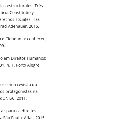
ias estructurales. Três
ticia Constitutio y
rechos sociales - Ias
nrad Adenauer, 2015.
 e Cidadania: conhecer,
09.
ão em Direitos Humanos:
1. n. 1. Porto Alegre:
cessária revisão do
vos protagonistas na
EdUNISC, 2011.
ar para os direitos
 São Paulo: Atlas, 2015.