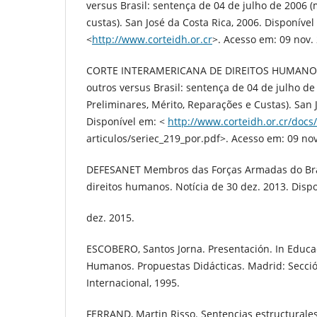
versus Brasil: sentença de 04 de julho de 2006 (
custas). San José da Costa Rica, 2006. Disponível
<
http://www.corteidh.or.cr
>. Acesso em: 09 nov.
CORTE INTERAMERICANA DE DIREITOS HUMANOS
outros versus Brasil: sentença de 04 de julho de
Preliminares, Mérito, Reparações e Custas). San 
Disponível em: <
http://www.corteidh.or.cr/docs
articulos/seriec_219_por.pdf>. Acesso em: 09 nov
DEFESANET Membros das Forças Armadas do Bra
direitos humanos. Notícia de 30 dez. 2013. Disp
dez. 2015.
ESCOBERO, Santos Jorna. Presentación. In Educ
Humanos. Propuestas Didácticas. Madrid: Secci
Internacional, 1995.
FERRAND, Martin Risso. Sentencias estructurale