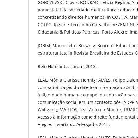
GORCZEVSKI, Clovis; KONRAD, Letícia Regina. A 
paraestatal da sociedade multicultural: educand
concretizando direitos humanos. In COST A, Mar
COLPO, Rosane Teresinha Carvalho; VEZENTINI, Sa
Cidadania & Políticas Públicas. Porto Alegre: Imp
JOBIM, Marco Félix. Brown v. Board of Education
estruturantes. In Revista Brasileira de Estudos Co
Belo Horizonte: Fórum, 2013.
LEAL, Mônia Clarissa Hennig; ALVES, Felipe Dale
compatibilização do direito à informação aos di
à dignidade humana: o papel da educação para 
comunicação social em um contexto pós- ADPF n°
Wolfgang; MARTOS, José Antonio Montilk; RUARO,
Acesso à Informação como direito fundamental e 
Alegre: Livraria do Advogado, 2015.
LEAL, Mônia Clarissa Hennig; ALVES, Felipe Dale