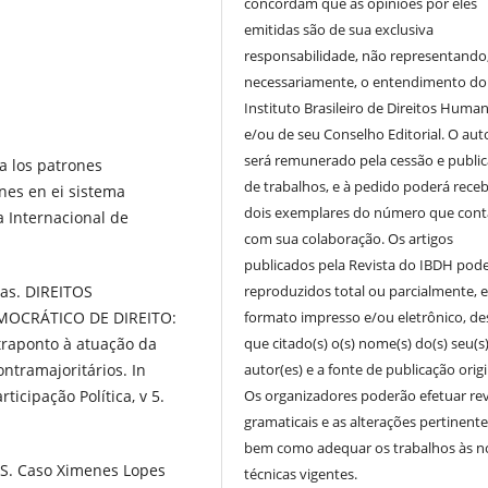
concordam que as opiniões por eles
emitidas são de sua exclusiva
responsabilidade, não representando
necessariamente, o entendimento do
Instituto Brasileiro de Direitos Huma
e/ou de seu Conselho Editorial. O aut
será remunerado pela cessão e publi
a los patrones
de trabalhos, e à pedido poderá receb
nes en ei sistema
dois exemplares do número que cont
 Internacional de
com sua colaboração. Os artigos
publicados pela Revista do IBDH pod
reproduzidos total ou parcialmente, 
tas. DIREITOS
formato impresso e/ou eletrônico, d
OCRÁTICO DE DIREITO:
que citado(s) o(s) nome(s) do(s) seu(s
raponto à atuação da
autor(es) e a fonte de publicação origi
ontramajoritários. In
Os organizadores poderão efetuar re
icipação Política, v 5.
gramaticais e as alterações pertinente
bem como adequar os trabalhos às 
. Caso Ximenes Lopes
técnicas vigentes.