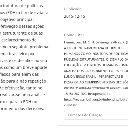
 indutora de políticas
Publicado
s (EDH) a fim de evitar a
2015-12-15
 objetivo principal
efetivação dessas ações
er estruturante de suas
Como Citar
o esclarecimento de
Hennig Leal, M. C., & Dalenogare Alves, F. (
omo o seguinte problema:
A CORTE INTERAMERICANA DE DIREITOS
ema brasileiro por
HUMANOS COMO INDUTORA DE POLÍTICA
PÚBLICAS ESTRUTURANTES: O EXEMPLO D
ivas e os desafios ao seu
EDUCAÇÃO EM DIREITOS HUMANOS - UMA
as como um breve aporte
ANÁLISE DOS CASOS XIMENES LOPES E G
eflexos para além das
LUND VERSUS BRASIL - PERSPECTIVAS E
ão para a não repetição
DESAFIOS AO CUMPRIMENTO DAS DECISÕE
de efetivação, tanto no
Revista Do Instituto Brasileiro De Direitos Hu
15
(15), 287–300. Recuperado de
 realizar-se uma análise
https://revista.ibdh.org.br/index.php/ibdh/a
lexos para a EDH no
view/318
mprimento das decisões.
Fomatos de Citação