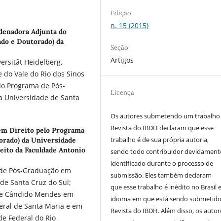
Edição
n. 15 (2015)
denadora Adjunta do
do e Doutorado) da
Seção
Artigos
ersitãt Heidelberg,
 do Vale do Rio dos Sinos
do Programa de Pós-
Licença
a Universidade de Santa
Os autores submetendo um trabalho
Revista do IBDH declaram que esse
m Direito pelo Programa
trabalho é de sua própria autoria,
orado) da Universidade
eito da Faculdade Antonio
sendo todo contribuidor devidament
identificado durante o processo de
 de Pós-Graduação em
submissão. Eles também declaram
de Santa Cruz do Sul;
que esse trabalho é inédito no Brasil 
dade Cândido Mendes em
idioma em que está sendo submetido
eral de Santa Maria e em
Revista do IBDH. Além disso, os autor
e Federal do Rio