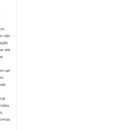
,
nos
or não
cação
er até
ar
em ser
em
esde
)
nal.
visões
s,
normas