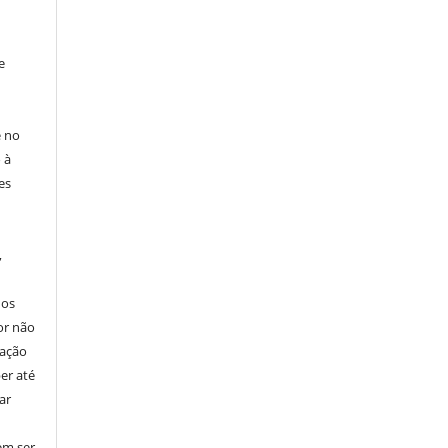
e
e no
 à
es
,
nos
or não
cação
er até
ar
em ser