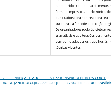
reproduzidos total ou parcialmente, 
formato impresso e/ou eletrônico, d
que citado(s) o(s) nome(s) do(s) seu(s
autor(es) e a fonte de publicação origi
Os organizadores poderão efetuar re
gramaticais e as alterações pertinente
bem como adequar os trabalhos às 
técnicas vigentes.
LIVRO: CRIANÇAS E ADOLESCENTES: JURISPRUDÊNCIA DA CORTE
O DE JANEIRO: CEJIL, 2003, 237 pp.
,
Revista do Instituto Brasilei