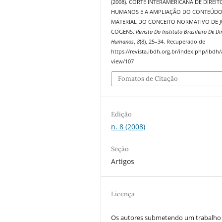
(2008). CORTE INTERAMERICANA DE DIREIT
HUMANOS E A AMPLIAÇÃO DO CONTEÚD
MATERIAL DO CONCEITO NORMATIVO DE J
COGENS.
Revista Do Instituto Brasileiro De Di
Humanos
,
8
(8), 25–34. Recuperado de
https://revista.ibdh.org.br/index.php/ibdh/a
view/107
Fomatos de Citação
Edição
n. 8 (2008)
Seção
Artigos
Licença
Os autores submetendo um trabalho