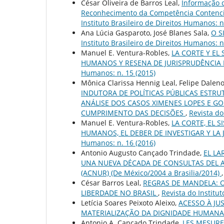
César Oliveira de Barros Leal,
Informação d
Reconhecimento da Competência Contenci
Instituto Brasileiro de Direitos Humanos: n
Ana Lúcia Gasparoto, José Blanes Sala,
O S
Instituto Brasileiro de Direitos Humanos: n
Manuel E. Ventura-Robles,
LA CORTE Y EL
HUMANOS Y RESENA DE JURISPRUDÊNCIA
Humanos: n. 15 (2015)
Mônica Clarissa Hennig Leal, Felipe Dalen
INDUTORA DE POLÍTICAS PÚBLICAS ESTR
ANÁLISE DOS CASOS XIMENES LOPES E GO
CUMPRIMENTO DAS DECISÕES
,
Revista do
Manuel E. Ventura-Robles,
LA CORTE, EL 
HUMANOS, EL DEBER DE INVESTIGAR Y LA 
Humanos: n. 16 (2016)
Antonio Augusto Cançado Trindade,
EL LA
UNA NUEVA DÉCADA DE CONSULTAS DEL A
(ACNUR) (De México/2004 a Brasilia/2014)
César Barros Leal,
REGRAS DE MANDELA: 
LIBERDADE NO BRASIL
,
Revista do Institut
Letícia Soares Peixoto Aleixo,
ACESSO À JU
MATERIALIZAÇÃO DA DIGNIDADE HUMAN
Antonio A. Cançado Trindade,
LES MESURE