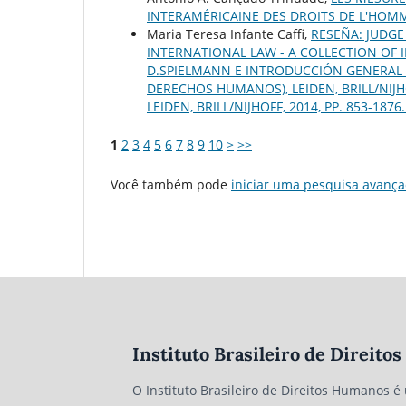
INTERAMÉRICAINE DES DROITS DE L'HO
Maria Teresa Infante Caffi,
RESEÑA: JUDGE
INTERNATIONAL LAW - A COLLECTION OF IN
D.SPIELMANN E INTRODUCCIÓN GENERAL 
DERECHOS HUMANOS), LEIDEN, BRILL/NIJHOF
LEIDEN, BRILL/NIJHOFF, 2014, PP. 853-1876
1
2
3
4
5
6
7
8
9
10
>
>>
Você também pode
iniciar uma pesquisa avança
Instituto Brasileiro de Direit
O Instituto Brasileiro de Direitos Humanos é