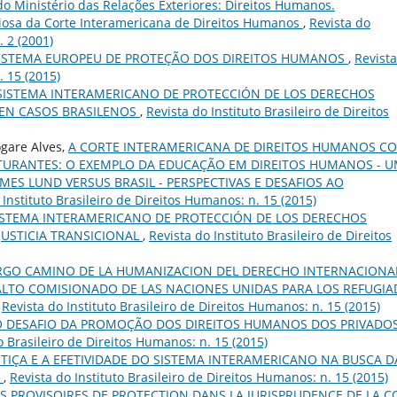
o Ministério das Relações Exteriores: Direitos Humanos.
osa da Corte Interamericana de Direitos Humanos
,
Revista do
. 2 (2001)
ISTEMA EUROPEU DE PROTEÇÃO DOS DIREITOS HUMANOS
,
Revist
. 15 (2015)
 SISTEMA INTERAMERICANO DE PROTECCIÓN DE LOS DERECHOS
 EN CASOS BRASILENOS
,
Revista do Instituto Brasileiro de Direitos
ogare Alves,
A CORTE INTERAMERICANA DE DIREITOS HUMANOS C
UTURANTES: O EXEMPLO DA EDUCAÇÃO EM DIREITOS HUMANOS - 
MES LUND VERSUS BRASIL - PERSPECTIVAS E DESAFIOS AO
 Instituto Brasileiro de Direitos Humanos: n. 15 (2015)
SISTEMA INTERAMERICANO DE PROTECCIÓN DE LOS DERECHOS
JUSTICIA TRANSICIONAL
,
Revista do Instituto Brasileiro de Direitos
RGO CAMINO DE LA HUMANIZACION DEL DERECHO INTERNACIONA
LTO COMISIONADO DE LAS NACIONES UNIDAS PARA LOS REFUGI
,
Revista do Instituto Brasileiro de Direitos Humanos: n. 15 (2015)
O DESAFIO DA PROMOÇÃO DOS DIREITOS HUMANOS DOS PRIVADO
o Brasileiro de Direitos Humanos: n. 15 (2015)
STIÇA E A EFETIVIDADE DO SISTEMA INTERAMERICANO NA BUSCA D
A
,
Revista do Instituto Brasileiro de Direitos Humanos: n. 15 (2015)
S PROVISOIRES DE PROTECTION DANS LA JURISPRUDENCE DE LA 