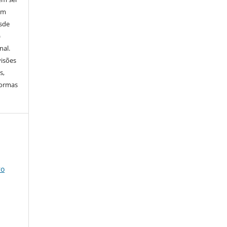
em
esde
)
nal.
visões
s,
normas
ro