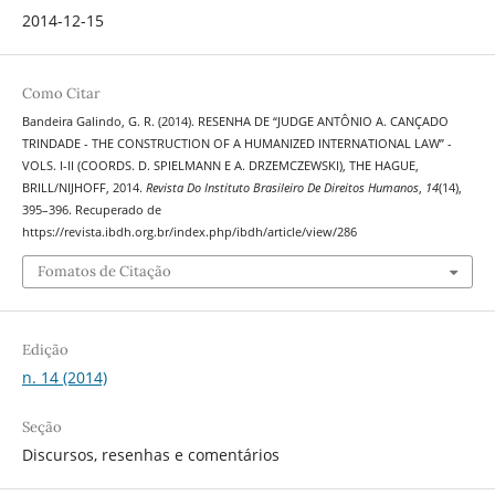
2014-12-15
Como Citar
Bandeira Galindo, G. R. (2014). RESENHA DE “JUDGE ANTÔNIO A. CANÇADO
TRINDADE - THE CONSTRUCTION OF A HUMANIZED INTERNATIONAL LAW” -
VOLS. I-II (COORDS. D. SPIELMANN E A. DRZEMCZEWSKI), THE HAGUE,
BRILL/NIJHOFF, 2014.
Revista Do Instituto Brasileiro De Direitos Humanos
,
14
(14),
395–396. Recuperado de
https://revista.ibdh.org.br/index.php/ibdh/article/view/286
Fomatos de Citação
Edição
n. 14 (2014)
Seção
Discursos, resenhas e comentários