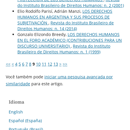
do Instituto Brasileiro de Direitos Humanos: n. 2 (2001)
Elio Rodolfo Parisí, Adrián Manzi,
LOS DERECHOS
HUMANOS EN ARGENTINA Y SUS PROCESOS DE
SUBJETIVACIÓN
,
Revista do Instituto Brasileiro de
Direitos Humanos: n. 14 (2014)
Gonzalo Elizondo Breedy,
LOS DERECHOS HUMANOS
EN EL FORO ACADÉMICO (CONTRIBUCIONES PARA UN
DISCURSO UNIVERSITARIO)
,
Revista do Instituto
Brasileiro de Direitos Humanos: n. 1 (1999)
<<
<
4
5
6
7
8
9
10
11
12
13
>
>>
Você também pode
iniciar uma pesquisa avançada por
similaridade
para este artigo.
Idioma
English
Español (España)
Português (Brasil)