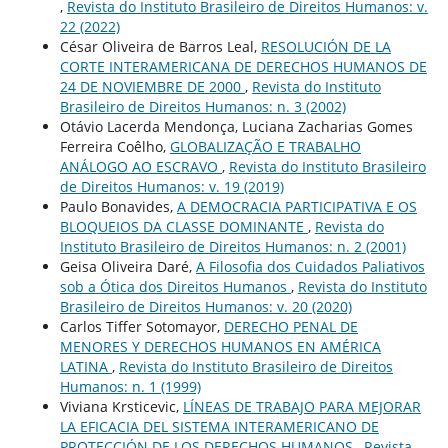
,
Revista do Instituto Brasileiro de Direitos Humanos: v.
22 (2022)
César Oliveira de Barros Leal,
RESOLUCIÓN DE LA
CORTE INTERAMERICANA DE DERECHOS HUMANOS DE
24 DE NOVIEMBRE DE 2000
,
Revista do Instituto
Brasileiro de Direitos Humanos: n. 3 (2002)
Otávio Lacerda Mendonça, Luciana Zacharias Gomes
Ferreira Coêlho,
GLOBALIZAÇÃO E TRABALHO
ANÁLOGO AO ESCRAVO
,
Revista do Instituto Brasileiro
de Direitos Humanos: v. 19 (2019)
Paulo Bonavides,
A DEMOCRACIA PARTICIPATIVA E OS
BLOQUEIOS DA CLASSE DOMINANTE
,
Revista do
Instituto Brasileiro de Direitos Humanos: n. 2 (2001)
Geisa Oliveira Daré,
A Filosofia dos Cuidados Paliativos
sob a Ótica dos Direitos Humanos
,
Revista do Instituto
Brasileiro de Direitos Humanos: v. 20 (2020)
Carlos Tiffer Sotomayor,
DERECHO PENAL DE
MENORES Y DERECHOS HUMANOS EN AMÉRICA
LATINA
,
Revista do Instituto Brasileiro de Direitos
Humanos: n. 1 (1999)
Viviana Krsticevic,
LÍNEAS DE TRABAJO PARA MEJORAR
LA EFICACIA DEL SISTEMA INTERAMERICANO DE
PROTECCIÓN DE LOS DERECHOS HUMANOS
,
Revista