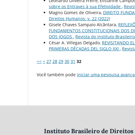
Leonardo Oliveira Freire, Elisianne Campo
sobre os Entraves à sua Efetividade
,
Revis
Magno Gomes de Oliveira,
DIREITO FUND
Direitos Humanos: v. 22 (2022)
Gisele Chaves Sampaio Alcântara,
REFLEXÕ
FUNDAMENTOS CONSTITUCIONAIS DOS DIRE
DOS JOGOS
,
Revista do Instituto Brasileir
César A. Villegas Delgado,
REVISITANDO E
PRIMERAS DÉCADAS DEL SIGLO XXI
,
Revist
<<
<
27
28
29
30
31
32
Você também pode
iniciar uma pesquisa avança
Instituto Brasileiro de Direit