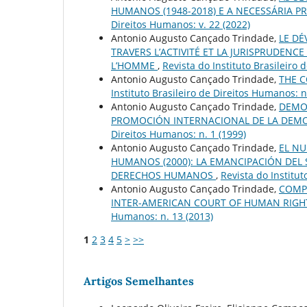
HUMANOS (1948-2018) E A NECESSÁRIA 
Direitos Humanos: v. 22 (2022)
Antonio Augusto Cançado Trindade,
LE DÉ
TRAVERS L’ACTIVITÉ ET LA JURISPRUDEN
L’HOMME
,
Revista do Instituto Brasileiro 
Antonio Augusto Cançado Trindade,
THE 
Instituto Brasileiro de Direitos Humanos: n
Antonio Augusto Cançado Trindade,
DEMO
PROMOCIÓN INTERNACIONAL DE LA DEMO
Direitos Humanos: n. 1 (1999)
Antonio Augusto Cançado Trindade,
EL N
HUMANOS (2000): LA EMANCIPACIÓN DEL
DERECHOS HUMANOS
,
Revista do Institut
Antonio Augusto Cançado Trindade,
COMPL
INTER-AMERICAN COURT OF HUMAN RIGH
Humanos: n. 13 (2013)
1
2
3
4
5
>
>>
Artigos Semelhantes