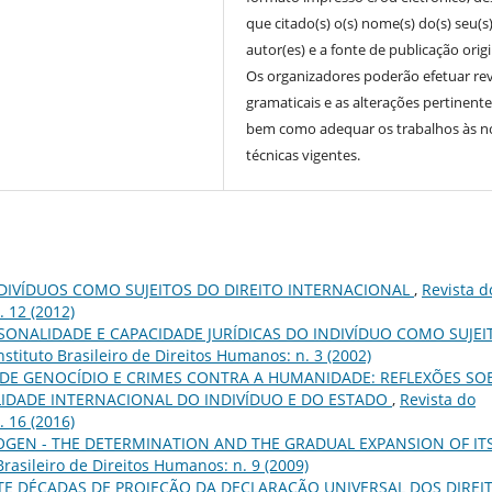
que citado(s) o(s) nome(s) do(s) seu(s
autor(es) e a fonte de publicação origi
Os organizadores poderão efetuar re
gramaticais e as alterações pertinente
bem como adequar os trabalhos às 
técnicas vigentes.
DIVÍDUOS COMO SUJEITOS DO DIREITO INTERNACIONAL
,
Revista d
. 12 (2012)
SONALIDADE E CAPACIDADE JURÍDICAS DO INDIVÍDUO COMO SUJEI
nstituto Brasileiro de Direitos Humanos: n. 3 (2002)
DE GENOCÍDIO E CRIMES CONTRA A HUMANIDADE: REFLEXÕES SO
IDADE INTERNACIONAL DO INDIVÍDUO E DO ESTADO
,
Revista do
. 16 (2016)
OGEN - THE DETERMINATION AND THE GRADUAL EXPANSION OF IT
Brasileiro de Direitos Humanos: n. 9 (2009)
TE DÉCADAS DE PROJEÇÃO DA DECLARAÇÃO UNIVERSAL DOS DIREI