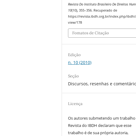
Revista Do Instituto Brasileiro De Direitos Hu
10
(10), 355–356. Recuperado de
https://revista.ibdh.org.br/index.php/ibdh/a
view/178
Fomatos de Citação
Edição
n. 10 (2010)
Seção
Discursos, resenhas e comentári
Licença
Os autores submetendo um trabalho
Revista do IBDH declaram que esse
trabalho é de sua própria autoria,