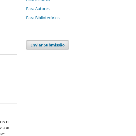
Para Autores
Para Bibliotecários
Enviar Submissão
TION DE
W FOR
M”.