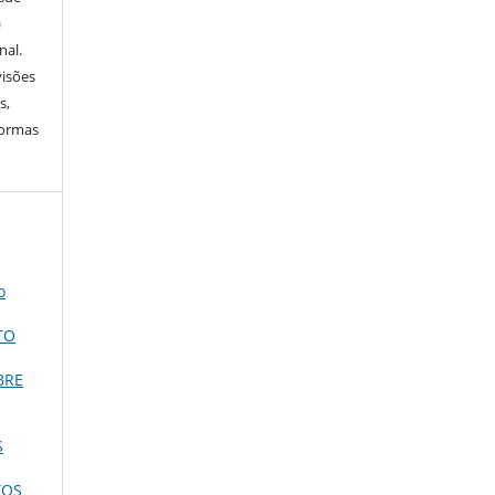
)
nal.
visões
s,
normas
o
TO
BRE
S
TOS