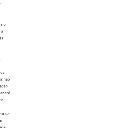
e
e no
 à
es
,
nos
or não
cação
er até
ar
em ser
em
esde