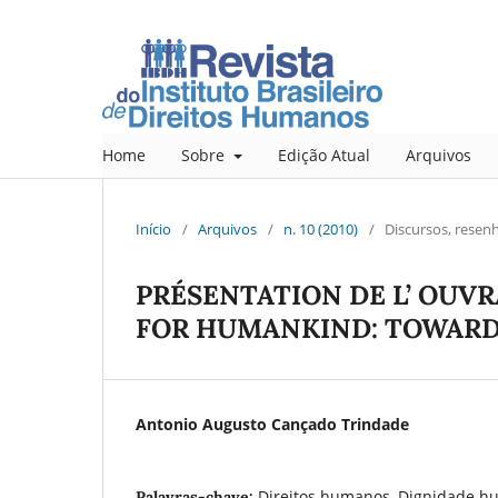
Home
Sobre
Edição Atual
Arquivos
Início
/
Arquivos
/
n. 10 (2010)
/
Discursos, resen
PRÉSENTATION DE L’ OUV
FOR HUMANKIND: TOWARD
Antonio Augusto Cançado Trindade
Direitos humanos, Dignidade h
Palavras-chave: