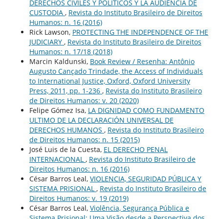
DERECHOS CIVILES Y POLÍTICOS Y LA AUDIENCIA DE
CUSTODIA
,
Revista do Instituto Brasileiro de Direitos
Humanos: n. 16 (2016)
Rick Lawson,
PROTECTING THE INDEPENDENCE OF THE
JUDICIARY
,
Revista do Instituto Brasileiro de Direitos
Humanos: n. 17/18 (2018)
Marcin Kaldunski,
Book Review / Resenha: Antônio
Augusto Cançado Trindade, the Access of Individuals
to International Justice, Oxford, Oxford University
Press, 2011, pp. 1-236
,
Revista do Instituto Brasileiro
de Direitos Humanos: v. 20 (2020)
Felipe Gómez Isa,
LA DIGNIDAD COMO FUNDAMENTO
ULTIMO DE LA DECLARACIÓN UNIVERSAL DE
DERECHOS HUMANOS
,
Revista do Instituto Brasileiro
de Direitos Humanos: n. 15 (2015)
José Luis de la Cuesta,
EL DERECHO PENAL
INTERNACIONAL
,
Revista do Instituto Brasileiro de
Direitos Humanos: n. 16 (2016)
César Barros Leal,
VIOLENCIA, SEGURIDAD PÚBLICA Y
SISTEMA PRISIONAL
,
Revista do Instituto Brasileiro de
Direitos Humanos: v. 19 (2019)
César Barros Leal,
Violência, Segurança Pública e
Sistema Prisional: Uma Visão desde a Perspectiva dos