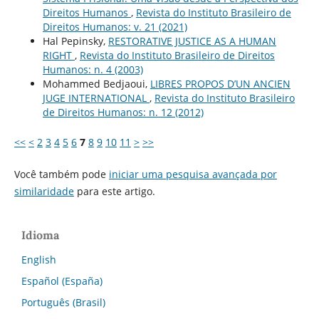
Direitos Humanos
,
Revista do Instituto Brasileiro de
Direitos Humanos: v. 21 (2021)
Hal Pepinsky,
RESTORATIVE JUSTICE AS A HUMAN
RIGHT
,
Revista do Instituto Brasileiro de Direitos
Humanos: n. 4 (2003)
Mohammed Bedjaoui,
LIBRES PROPOS D’UN ANCIEN
JUGE INTERNATIONAL
,
Revista do Instituto Brasileiro
de Direitos Humanos: n. 12 (2012)
<<
<
2
3
4
5
6
7
8
9
10
11
>
>>
Você também pode
iniciar uma pesquisa avançada por
similaridade
para este artigo.
Idioma
English
Español (España)
Português (Brasil)