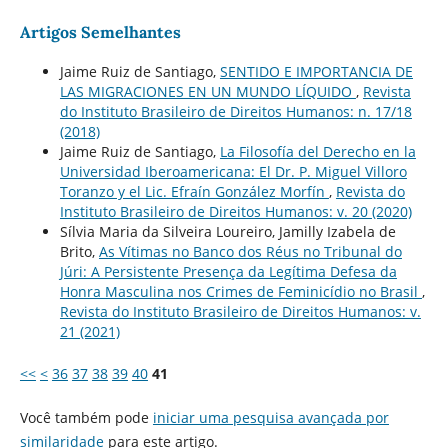
Artigos Semelhantes
Jaime Ruiz de Santiago,
SENTIDO E IMPORTANCIA DE
LAS MIGRACIONES EN UN MUNDO LÍQUIDO
,
Revista
do Instituto Brasileiro de Direitos Humanos: n. 17/18
(2018)
Jaime Ruiz de Santiago,
La Filosofía del Derecho en la
Universidad Iberoamericana: El Dr. P. Miguel Villoro
Toranzo y el Lic. Efraín González Morfín
,
Revista do
Instituto Brasileiro de Direitos Humanos: v. 20 (2020)
Sílvia Maria da Silveira Loureiro, Jamilly Izabela de
Brito,
As Vítimas no Banco dos Réus no Tribunal do
Júri: A Persistente Presença da Legítima Defesa da
Honra Masculina nos Crimes de Feminicídio no Brasil
,
Revista do Instituto Brasileiro de Direitos Humanos: v.
21 (2021)
<<
<
36
37
38
39
40
41
Você também pode
iniciar uma pesquisa avançada por
similaridade
para este artigo.