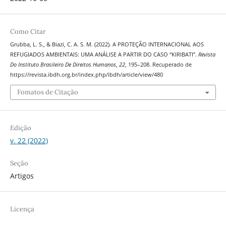
Como Citar
Grubba, L. S., & Biazi, C. A. S. M. (2022). A PROTEÇÃO INTERNACIONAL AOS
REFUGIADOS AMBIENTAIS: UMA ANÁLISE A PARTIR DO CASO “KIRIBATI”.
Revista
Do Instituto Brasileiro De Direitos Humanos
,
22
, 195–208. Recuperado de
https://revista.ibdh.org.br/index.php/ibdh/article/view/480
Fomatos de Citação
Edição
v. 22 (2022)
Seção
Artigos
Licença